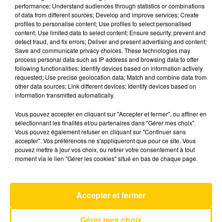
performance; Understand audiences through statistics or combinations
of data from different sources; Develop and improve services; Create
profiles to personalise content; Use profiles to select personalised
22 mai 2026 - 3 min 41 sec
content; Use limited data to select content; Ensure security, prevent and
L'INFO DU NORD DU LOT DU 22/05/26
detect fraud, and fix errors; Deliver and present advertising and content;
Save and communicate privacy choices. These technologies may
À 19H00
process personal data such as IP address and browsing data to offer
following functionalities: Identify devices based on information actively
Ecoutez sur Totem l'information à Tulle, Brive,
requested; Use precise geolocation data; Match and combine data from
dans le Nord du Lot et le pays sarladais avec les
other data sources; Link different devices; Identify devices based on
information transmitted automatically.
reportages de nos journalistes sur le terrain.
Vous pouvez accepter en cliquant sur "Accepter et fermer", ou affiner en
sélectionnant les finalités et/ou partenaires dans "Gérer mes choix".
Vous pouvez également refuser en cliquant sur "Continuer sans
accepter". Vos préférences ne s'appliqueront que pour ce site. Vous
pouvez mettre à jour vos choix, ou retirer votre consentement à tout
moment via le lien "Gérer les cookies" situé en bas de chaque page.
AVEYRON NORD
Self Aware
Accepter et fermer
TEMPER CITY
Gérer mes choix