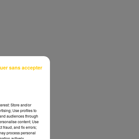
uer sans accepter
erest: Store and/or
tising; Use profiles to
tand audiences through
personalise content; Use
 fraud, and fix errors;
 may process personal
mation actively