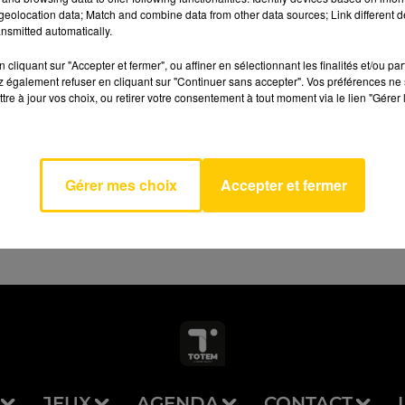
eolocation data; Match and combine data from other data sources; Link different de
nsmitted automatically.
cliquant sur "Accepter et fermer", ou affiner en sélectionnant les finalités et/ou pa
 également refuser en cliquant sur "Continuer sans accepter". Vos préférences ne 
tre à jour vos choix, ou retirer votre consentement à tout moment via le lien "Gérer 
AVEYRON NORD
ummer
ARAMA
Gérer mes choix
Accepter et fermer
JEUX
AGENDA
CONTACT