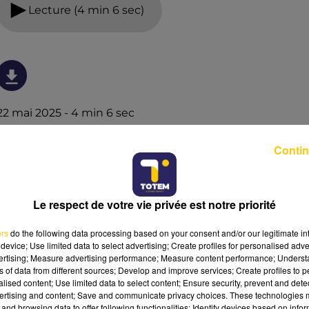
Lecture (4 min 6 sec)
22 mai 2025 - 4 min 6 sec
L'INFO DU NORD DU LOT DU 22/05/25 À
Contin
07H29
Ecoutez sur Totem l'information à Tulle, Brive, dans le
Nord du Lot et le pays sarladais avec les reportages de
Le respect de votre vie privée est notre priorité
nos journalistes sur le terrain.
ers
do the following data processing based on your consent and/or our legitimate int
device; Use limited data to select advertising; Create profiles for personalised adver
vertising; Measure advertising performance; Measure content performance; Unders
ns of data from different sources; Develop and improve services; Create profiles to 
alised content; Use limited data to select content; Ensure security, prevent and detect
ertising and content; Save and communicate privacy choices. These technologies
and browsing data to offer following functionalities: Identify devices based on infor