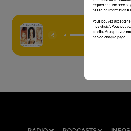
requested; Use precise g
based on information tra
Vous pouvez accepter en 
mes choix". Vous pouvez
ce site. Vous pouvez met
Cruel S
bas de chaque page.
BANAN
RADIO
PODCASTS
INFOS