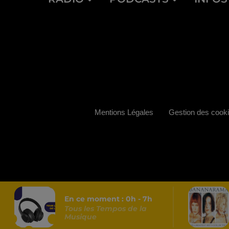
Mentions Légales
Gestion des cook
En ce moment :
0
h -
7
h
Tous les Tempos de la
Musique