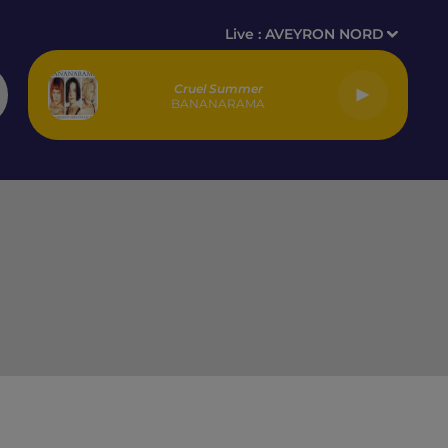
Live :
AVEYRON NORD
Cruel Summer
BANANARAMA