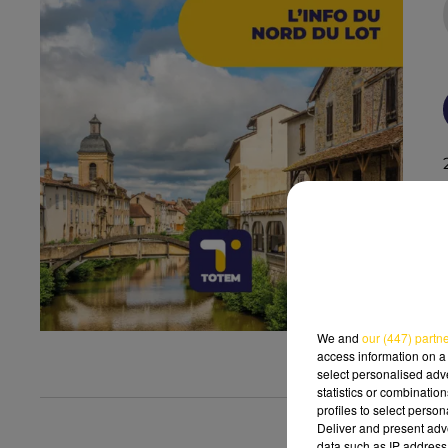
We and
our (447) partn
access information on a 
select personalised ad
statistics or combinatio
profiles to select person
Deliver and present adv
data such as IP address 