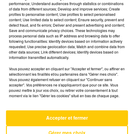
performance; Understand audiences through statistics or combinations
of data from different sources; Develop and improve services; Create
profiles to personalise content; Use profiles to select personalised
21 mai 2026 - 4 min 6 sec
content; Use limited data to select content; Ensure security, prevent and
L'INFO DU NORD DU LOT DU 21/05/26 À
detect fraud, and fix errors; Deliver and present advertising and content;
Save and communicate privacy choices. These technologies may
06H30
process personal data such as IP address and browsing data to offer
following functionalities: Identify devices based on information actively
Ecoutez sur Totem l'information à Tulle, Brive,
requested; Use precise geolocation data; Match and combine data from
dans le Nord du Lot et le pays sarladais avec les
other data sources; Link different devices; Identify devices based on
information transmitted automatically.
reportages de nos journalistes sur le terrain.
Vous pouvez accepter en cliquant sur "Accepter et fermer", ou affiner en
sélectionnant les finalités et/ou partenaires dans "Gérer mes choix".
Vous pouvez également refuser en cliquant sur "Continuer sans
accepter". Vos préférences ne s'appliqueront que pour ce site. Vous
pouvez mettre à jour vos choix, ou retirer votre consentement à tout
moment via le lien "Gérer les cookies" situé en bas de chaque page.
AVEYRON NORD
Tatoo
Accepter et fermer
LOREEN
Gérer mes choix