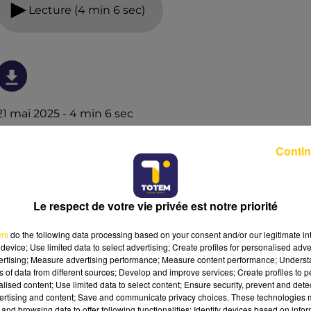
Lecture (4 min 6 sec)
21 mai 2025 - 4 min 6 sec
L'INFO DU NORD DU LOT DU 21/05/25 À
Contin
07H00
Ecoutez sur Totem l'information à Tulle, Brive, dans le
Nord du Lot et le pays sarladais avec les reportages de
Le respect de votre vie privée est notre priorité
nos journalistes sur le terrain.
ers
do the following data processing based on your consent and/or our legitimate int
device; Use limited data to select advertising; Create profiles for personalised adver
vertising; Measure advertising performance; Measure content performance; Unders
ns of data from different sources; Develop and improve services; Create profiles to 
alised content; Use limited data to select content; Ensure security, prevent and detect
ertising and content; Save and communicate privacy choices. These technologies
and browsing data to offer following functionalities: Identify devices based on infor