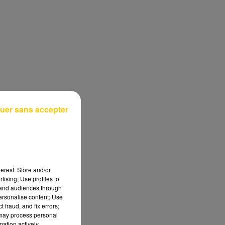
uer sans accepter
erest: Store and/or
tising; Use profiles to
tand audiences through
personalise content; Use
 fraud, and fix errors;
 may process personal
mation actively