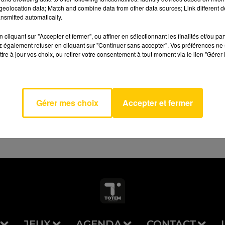
eolocation data; Match and combine data from other data sources; Link different de
nsmitted automatically.
cliquant sur "Accepter et fermer", ou affiner en sélectionnant les finalités et/ou pa
 également refuser en cliquant sur "Continuer sans accepter". Vos préférences ne 
tre à jour vos choix, ou retirer votre consentement à tout moment via le lien "Gérer 
AVEYRON NORD
n
IE
Gérer mes choix
Accepter et fermer
JEUX
AGENDA
CONTACT