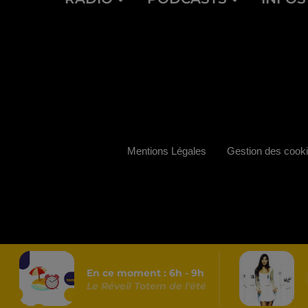
Mentions Légales
Gestion des cook
En ce moment :
6
h -
9
h
Le Réveil Totem de l'été