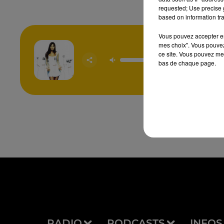
requested; Use precise g
based on information tra
Vous pouvez accepter en 
mes choix". Vous pouvez
ce site. Vous pouvez met
Ze
bas de chaque page.
ZAZ
RADIO
PODCASTS
INFOS