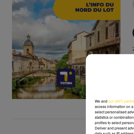
We and
our (447) partn
access information on a 
select personalised ad
statistics or combinatio
profiles to select person
Deliver and present adv
data such as IP address 