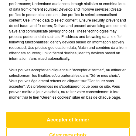
performance; Understand audiences through statistics or combinations
of data from different sources; Develop and improve services; Create
profiles to personalise content; Use profiles to select personalised
19 juin 2026 - 4 min 10 sec
content; Use limited data to select content; Ensure security, prevent and
L'INFO DU NORD DU LOT DU 19/06/26 À
detect fraud, and fix errors; Deliver and present advertising and content;
Save and communicate privacy choices. These technologies may
06H29
process personal data such as IP address and browsing data to offer
following functionalities: Identify devices based on information actively
Ecoutez sur Totem l'information à Tulle, Brive,
requested; Use precise geolocation data; Match and combine data from
dans le Nord du Lot et le pays sarladais avec les
other data sources; Link different devices; Identify devices based on
information transmitted automatically.
reportages de nos journalistes sur le terrain.
Vous pouvez accepter en cliquant sur "Accepter et fermer", ou affiner en
sélectionnant les finalités et/ou partenaires dans "Gérer mes choix".
Vous pouvez également refuser en cliquant sur "Continuer sans
accepter". Vos préférences ne s'appliqueront que pour ce site. Vous
pouvez mettre à jour vos choix, ou retirer votre consentement à tout
moment via le lien "Gérer les cookies" situé en bas de chaque page.
AVEYRON NORD
Drop Dead
Accepter et fermer
OLIVIA RODRIGO
Gérer mes choix