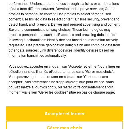
performance; Understand audiences through statistics or combinations
of data from different sources; Develop and improve services; Create
profiles to personalise content; Use profiles to select personalised
19 mai 2026 - 4 min 6 sec
content; Use limited data to select content; Ensure security, prevent and
L'INFO DU NORD DU LOT DU 19/05/26 À
detect fraud, and fix errors; Deliver and present advertising and content;
Save and communicate privacy choices. These technologies may
08H00
process personal data such as IP address and browsing data to offer
following functionalities: Identify devices based on information actively
Ecoutez sur Totem l'information à Tulle, Brive,
requested; Use precise geolocation data; Match and combine data from
dans le Nord du Lot et le pays sarladais avec les
other data sources; Link different devices; Identify devices based on
information transmitted automatically.
reportages de nos journalistes sur le terrain.
Vous pouvez accepter en cliquant sur "Accepter et fermer", ou affiner en
sélectionnant les finalités et/ou partenaires dans "Gérer mes choix".
Vous pouvez également refuser en cliquant sur "Continuer sans
accepter". Vos préférences ne s'appliqueront que pour ce site. Vous
pouvez mettre à jour vos choix, ou retirer votre consentement à tout
moment via le lien "Gérer les cookies" situé en bas de chaque page.
AVEYRON NORD
Azizam
Accepter et fermer
ED SHEERAN
Gérer mes choix