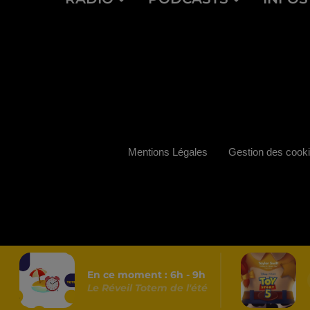
Mentions Légales
Gestion des cook
En ce moment :
6
h -
9
h
Le Réveil Totem de l'été