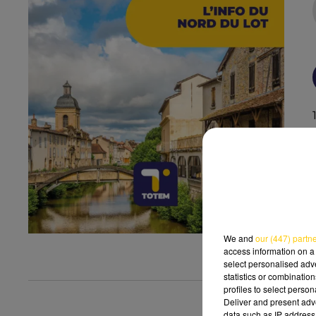
We and
our (447) partn
access information on a 
select personalised ad
statistics or combinatio
profiles to select person
Deliver and present adv
data such as IP address 