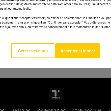
eolocation data; Match and combine data from other data sources; Link different de
nsmitted automatically.
cliquant sur "Accepter et fermer", ou affiner en sélectionnant les finalités et/ou pa
 également refuser en cliquant sur "Continuer sans accepter". Vos préférences ne 
 I Knew
tre à jour vos choix, ou retirer votre consentement à tout moment via le lien "Gérer 
AVEYRON NORD
u
SWIFT
Gérer mes choix
Accepter et fermer
JEUX
AGENDA
CONTACT