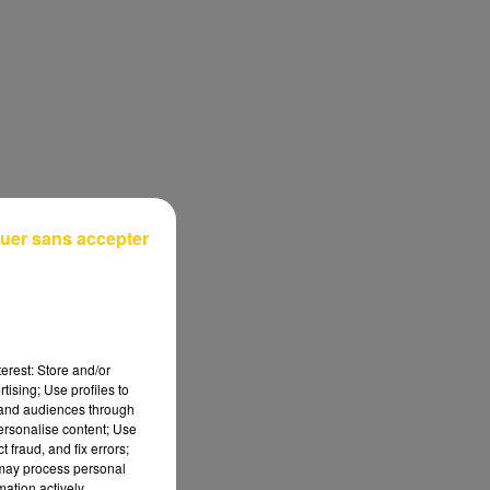
uer sans accepter
erest: Store and/or
tising; Use profiles to
tand audiences through
personalise content; Use
 fraud, and fix errors;
 may process personal
mation actively