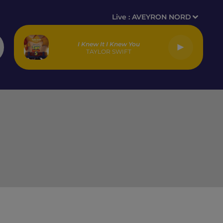
Live :
AVEYRON NORD
I Knew It I Knew You
TAYLOR SWIFT