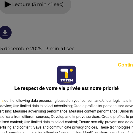
Lecture (3 min 41 sec)
15 décembre 2025 - 3 min 41 sec
L'INFO DU NORD DU LOT DU 15/12/25 À 18H00
Contin
Ecoutez sur Totem l'information à Tulle, Brive, dans le
Nord du Lot et le pays sarladais avec les reportages de
nos journalistes sur le terrain.
Le respect de votre vie privée est notre priorité
ers
do the following data processing based on your consent and/or our legitimate int
device; Use limited data to select advertising; Create profiles for personalised adver
vertising; Measure advertising performance; Measure content performance; Unders
ns of data from different sources; Develop and improve services; Create profiles to 
alised content; Use limited data to select content; Ensure security, prevent and detect
ertising and content; Save and communicate privacy choices. These technologies
and browsing data to offer following functionalities: Identify devices based on infor