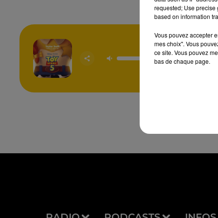
requested; Use precise g
based on information tra
Vous pouvez accepter en 
mes choix". Vous pouvez
I Knew It
ce site. Vous pouvez met
Yo
bas de chaque page.
TAYLOR 
RADIO
PODCASTS
INFOS