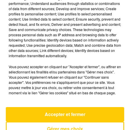
performance; Understand audiences through statistics or combinations
of data from different sources; Develop and improve services; Create
profiles to personalise content; Use profiles to select personalised
13 mai 2025 - 3 min 41 sec
content; Use limited data to select content; Ensure security, prevent and
L'INFO DU NORD DU LOT DU 13/05/25 À
detect fraud, and fix errors; Deliver and present advertising and content;
Save and communicate privacy choices. These technologies may
18H00
process personal data such as IP address and browsing data to offer
following functionalities: Identify devices based on information actively
Ecoutez sur Totem l'information à Tulle, Brive,
requested; Use precise geolocation data; Match and combine data from
dans le Nord du Lot et le pays sarladais avec les
other data sources; Link different devices; Identify devices based on
information transmitted automatically.
reportages de nos journalistes sur le terrain.
Vous pouvez accepter en cliquant sur "Accepter et fermer", ou affiner en
sélectionnant les finalités et/ou partenaires dans "Gérer mes choix".
Vous pouvez également refuser en cliquant sur "Continuer sans
accepter". Vos préférences ne s'appliqueront que pour ce site. Vous
pouvez mettre à jour vos choix, ou retirer votre consentement à tout
moment via le lien "Gérer les cookies" situé en bas de chaque page.
AVEYRON NORD
Peu Importe
Accepter et fermer
ZAZIE
Gérer mes choix