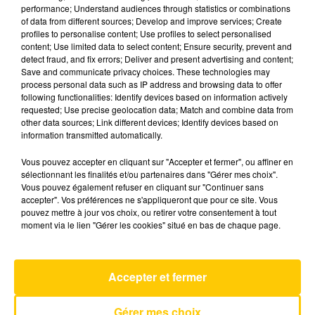
performance; Understand audiences through statistics or combinations
of data from different sources; Develop and improve services; Create
profiles to personalise content; Use profiles to select personalised
13 mai 2025 - 6 min
content; Use limited data to select content; Ensure security, prevent and
L'INFO DU NORD DU LOT DU 13/05/25 À
detect fraud, and fix errors; Deliver and present advertising and content;
Save and communicate privacy choices. These technologies may
12H29
process personal data such as IP address and browsing data to offer
following functionalities: Identify devices based on information actively
Ecoutez sur Totem l'information à Tulle, Brive,
requested; Use precise geolocation data; Match and combine data from
dans le Nord du Lot et le pays sarladais avec les
other data sources; Link different devices; Identify devices based on
information transmitted automatically.
reportages de nos journalistes sur le terrain.
Vous pouvez accepter en cliquant sur "Accepter et fermer", ou affiner en
sélectionnant les finalités et/ou partenaires dans "Gérer mes choix".
Vous pouvez également refuser en cliquant sur "Continuer sans
accepter". Vos préférences ne s'appliqueront que pour ce site. Vous
pouvez mettre à jour vos choix, ou retirer votre consentement à tout
moment via le lien "Gérer les cookies" situé en bas de chaque page.
AVEYRON NORD
Almost
Accepter et fermer
LEWIS CAPALDI
Gérer mes choix