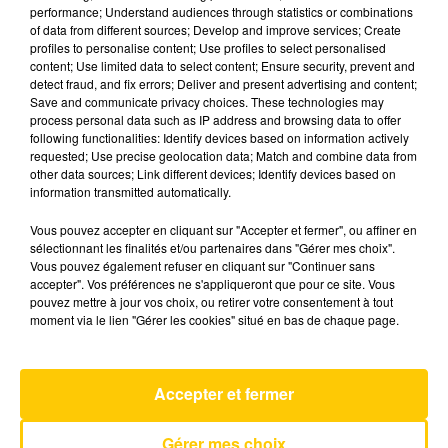
performance; Understand audiences through statistics or combinations
of data from different sources; Develop and improve services; Create
profiles to personalise content; Use profiles to select personalised
13 mars 2025 - 4 min 6 sec
content; Use limited data to select content; Ensure security, prevent and
L'INFO DU NORD DU LOT DU 13/03/25 À
detect fraud, and fix errors; Deliver and present advertising and content;
Save and communicate privacy choices. These technologies may
08H30
process personal data such as IP address and browsing data to offer
following functionalities: Identify devices based on information actively
Ecoutez sur Totem l'information à Tulle, Brive,
requested; Use precise geolocation data; Match and combine data from
dans le Nord du Lot et le pays sarladais avec les
other data sources; Link different devices; Identify devices based on
information transmitted automatically.
reportages de nos journalistes sur le terrain.
Vous pouvez accepter en cliquant sur "Accepter et fermer", ou affiner en
sélectionnant les finalités et/ou partenaires dans "Gérer mes choix".
Vous pouvez également refuser en cliquant sur "Continuer sans
accepter". Vos préférences ne s'appliqueront que pour ce site. Vous
pouvez mettre à jour vos choix, ou retirer votre consentement à tout
moment via le lien "Gérer les cookies" situé en bas de chaque page.
AVEYRON NORD
Belong Together
Accepter et fermer
MARK AMBOR
Gérer mes choix