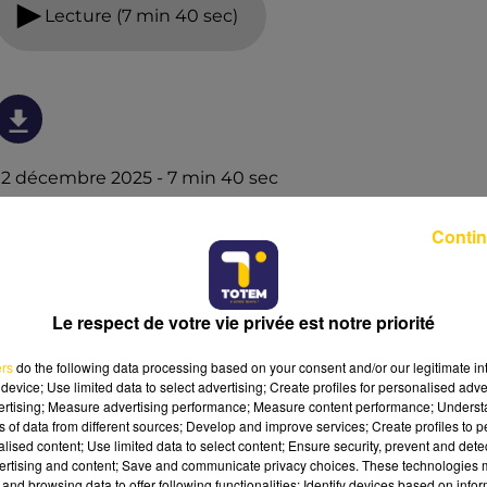
Lecture (7 min 40 sec)
12 décembre 2025 - 7 min 40 sec
L'INFO DU NORD DU LOT DU 12/12/25 À 12H01
Contin
Ecoutez sur Totem l'information à Tulle, Brive, dans le
Nord du Lot et le pays sarladais avec les reportages de
nos journalistes sur le terrain.
Le respect de votre vie privée est notre priorité
ers
do the following data processing based on your consent and/or our legitimate int
device; Use limited data to select advertising; Create profiles for personalised adver
vertising; Measure advertising performance; Measure content performance; Unders
ns of data from different sources; Develop and improve services; Create profiles to 
alised content; Use limited data to select content; Ensure security, prevent and detect
ertising and content; Save and communicate privacy choices. These technologies
and browsing data to offer following functionalities: Identify devices based on infor