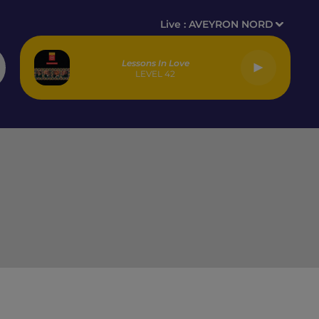
Live :
AVEYRON NORD
Lessons In Love
LEVEL 42