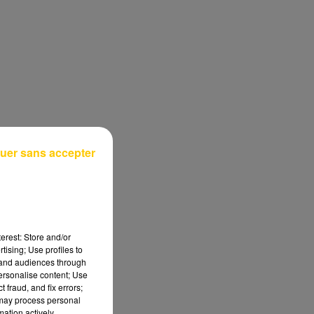
uer sans accepter
erest: Store and/or
tising; Use profiles to
tand audiences through
personalise content; Use
 fraud, and fix errors;
 may process personal
mation actively