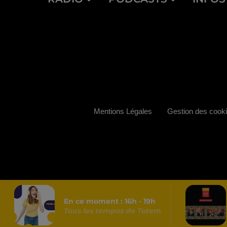
Mentions Légales
Gestion des cook
En ce moment :
16
h -
19
h
Tous les tempos de Totem