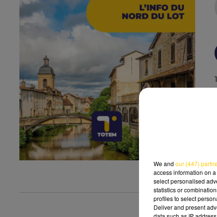
We and
our (447) partn
access information on a 
select personalised ad
statistics or combinatio
profiles to select person
Deliver and present adv
data such as IP address 