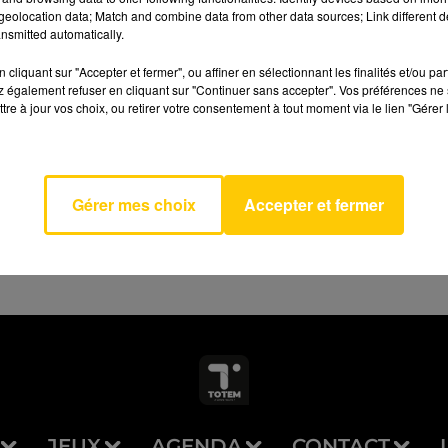
eolocation data; Match and combine data from other data sources; Link different de
nsmitted automatically.
cliquant sur "Accepter et fermer", ou affiner en sélectionnant les finalités et/ou pa
 également refuser en cliquant sur "Continuer sans accepter". Vos préférences ne 
tre à jour vos choix, ou retirer votre consentement à tout moment via le lien "Gérer 
AVEYRON NORD
In Love
 42
Gérer mes choix
Accepter et fermer
JEUX
AGENDA
CONTACT