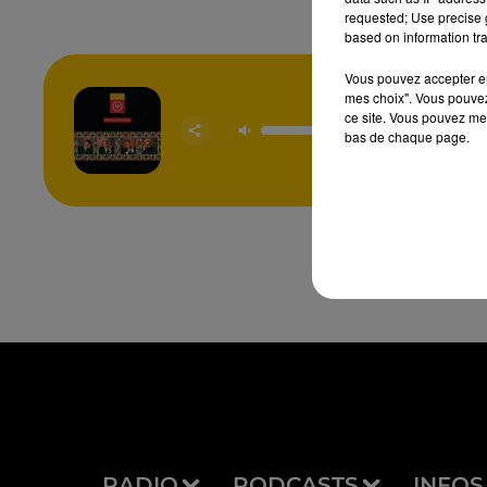
requested; Use precise g
based on information tra
Vous pouvez accepter en 
mes choix". Vous pouvez
ce site. Vous pouvez met
Lessons 
bas de chaque page.
LEVEL
RADIO
PODCASTS
INFOS