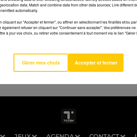
eolocation data; Match and combine data from other data sources; Link different de
nsmitted automatically.
cliquant sur "Accepter et fermer", ou affiner en sélectionnant les finalités et/ou pa
 également refuser en cliquant sur "Continuer sans accepter". Vos préférences ne 
 Have
tre à jour vos choix, ou retirer votre consentement à tout moment via le lien "Gérer 
AVEYRON NORD
Love
TTE
Gérer mes choix
Accepter et fermer
JEUX
AGENDA
CONTACT