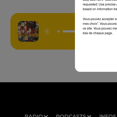
requested; Use precise g
based on information tra
Vous pouvez accepter en 
mes choix". Vous pouvez
It Must
ce site. Vous pouvez met
Been 
bas de chaque page.
ROXE
RADIO
PODCASTS
INFOS