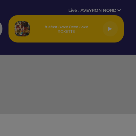
Live :
AVEYRON NORD
It Must Have Been Love
ROXETTE