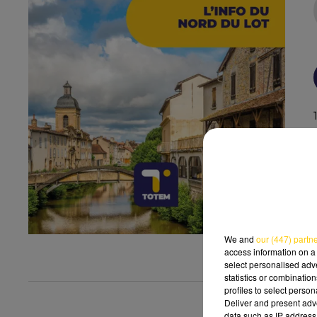
We and
our (447) partn
access information on a 
select personalised ad
statistics or combinatio
profiles to select person
Deliver and present adv
data such as IP address 