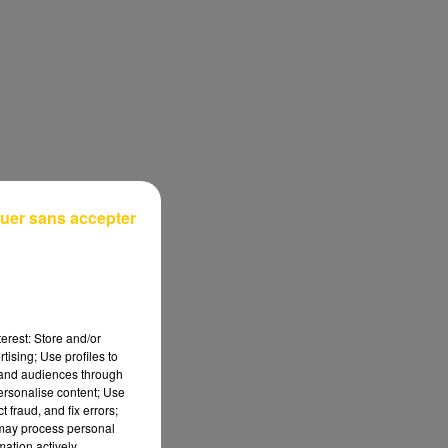
uer sans accepter
erest: Store and/or
tising; Use profiles to
tand audiences through
personalise content; Use
 fraud, and fix errors;
 may process personal
mation actively