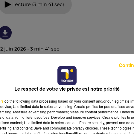
Lecture (3 min 41 sec)
12 juin 2026 - 3 min 41 sec
L'INFO DU NORD DU LOT DU 12/06/26 À
Contin
19H00
Ecoutez sur Totem l'information à Tulle, Brive, dans le
Nord du Lot et le pays sarladais avec les reportages de
Le respect de votre vie privée est notre priorité
nos journalistes sur le terrain.
ers
do the following data processing based on your consent and/or our legitimate int
device; Use limited data to select advertising; Create profiles for personalised adver
vertising; Measure advertising performance; Measure content performance; Unders
ns of data from different sources; Develop and improve services; Create profiles to 
alised content; Use limited data to select content; Ensure security, prevent and detect
ertising and content; Save and communicate privacy choices. These technologies
and browsing data to offer following functionalities: Identify devices based on infor