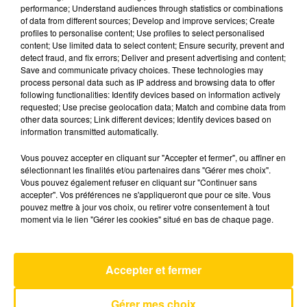
performance; Understand audiences through statistics or combinations
of data from different sources; Develop and improve services; Create
profiles to personalise content; Use profiles to select personalised
12 juin 2026 - 4 min 6 sec
content; Use limited data to select content; Ensure security, prevent and
L'INFO DU NORD DU LOT DU 12/06/26 À
detect fraud, and fix errors; Deliver and present advertising and content;
Save and communicate privacy choices. These technologies may
08H30
process personal data such as IP address and browsing data to offer
following functionalities: Identify devices based on information actively
Ecoutez sur Totem l'information à Tulle, Brive,
requested; Use precise geolocation data; Match and combine data from
dans le Nord du Lot et le pays sarladais avec les
other data sources; Link different devices; Identify devices based on
information transmitted automatically.
reportages de nos journalistes sur le terrain.
Vous pouvez accepter en cliquant sur "Accepter et fermer", ou affiner en
sélectionnant les finalités et/ou partenaires dans "Gérer mes choix".
Vous pouvez également refuser en cliquant sur "Continuer sans
accepter". Vos préférences ne s'appliqueront que pour ce site. Vous
pouvez mettre à jour vos choix, ou retirer votre consentement à tout
moment via le lien "Gérer les cookies" situé en bas de chaque page.
AVEYRON NORD
Almost
Accepter et fermer
LEWIS CAPALDI
Gérer mes choix