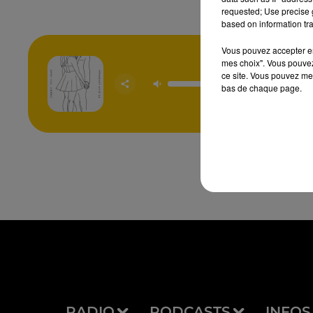
requested; Use precise g
based on information tra
Vous pouvez accepter en 
mes choix". Vous pouvez
Carry Yo
ce site. Vous pouvez met
ALEX WA
bas de chaque page.
ELL
HENDE
RADIO
PODCASTS
INFOS