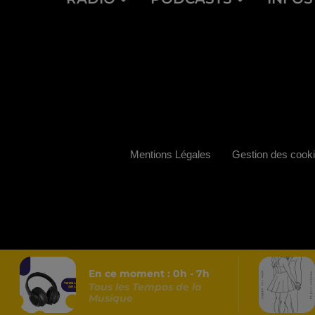
Mentions Légales
Gestion des cook
En ce moment :
0
h -
7
h
Tous les Tempos de la
Musique