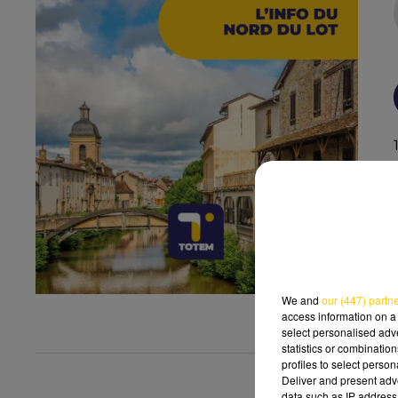
We and
our (447) partn
access information on a 
select personalised ad
statistics or combinatio
profiles to select person
Deliver and present adv
data such as IP address 