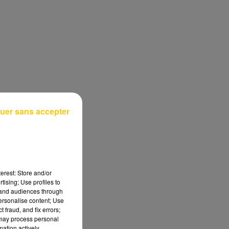
uer sans accepter
erest: Store and/or
tising; Use profiles to
tand audiences through
personalise content; Use
 fraud, and fix errors;
 may process personal
mation actively