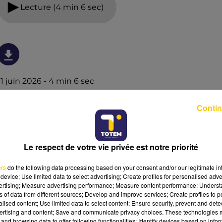
Lecture (4 min 6 sec)
11 juin 2026 - 4 min 6 sec
L'INFO DU NORD DU LOT DU 11/06/26 À
Contin
07H00
Ecoutez sur Totem l'information à Tulle, Brive, dans le
Nord du Lot et le pays sarladais avec les reportages de
Le respect de votre vie privée est notre priorité
nos journalistes sur le terrain.
ers
do the following data processing based on your consent and/or our legitimate int
device; Use limited data to select advertising; Create profiles for personalised adver
vertising; Measure advertising performance; Measure content performance; Unders
ns of data from different sources; Develop and improve services; Create profiles to 
alised content; Use limited data to select content; Ensure security, prevent and detect
ertising and content; Save and communicate privacy choices. These technologies
and browsing data to offer following functionalities: Identify devices based on infor