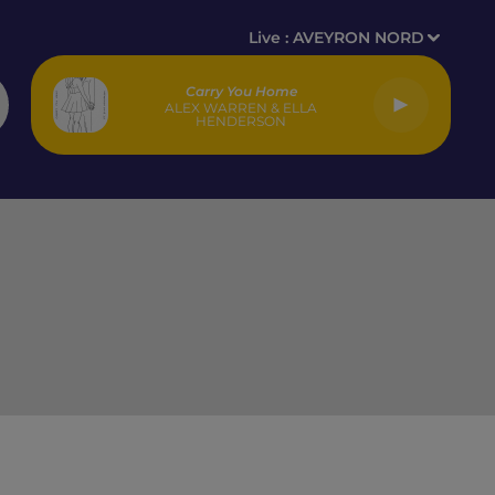
Live :
AVEYRON NORD
Carry You Home
ALEX WARREN & ELLA
HENDERSON