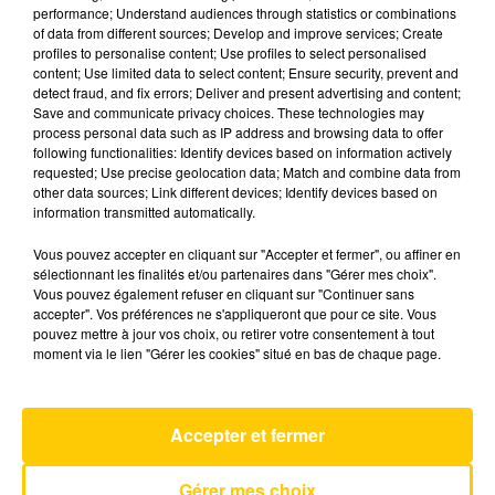
performance; Understand audiences through statistics or combinations
of data from different sources; Develop and improve services; Create
profiles to personalise content; Use profiles to select personalised
9 août 2025 - 4 min 38 sec
content; Use limited data to select content; Ensure security, prevent and
L'INFO DU NORD DU LOT DU 09/08/25
detect fraud, and fix errors; Deliver and present advertising and content;
Save and communicate privacy choices. These technologies may
À 07H30
process personal data such as IP address and browsing data to offer
following functionalities: Identify devices based on information actively
Ecoutez sur Totem l'information à Tulle, Brive,
requested; Use precise geolocation data; Match and combine data from
dans le Nord du Lot et le pays sarladais avec les
other data sources; Link different devices; Identify devices based on
information transmitted automatically.
reportages de nos journalistes sur le terrain.
Vous pouvez accepter en cliquant sur "Accepter et fermer", ou affiner en
sélectionnant les finalités et/ou partenaires dans "Gérer mes choix".
Vous pouvez également refuser en cliquant sur "Continuer sans
accepter". Vos préférences ne s'appliqueront que pour ce site. Vous
pouvez mettre à jour vos choix, ou retirer votre consentement à tout
moment via le lien "Gérer les cookies" situé en bas de chaque page.
AVEYRON NORD
Tatoo
Accepter et fermer
LOREEN
Gérer mes choix