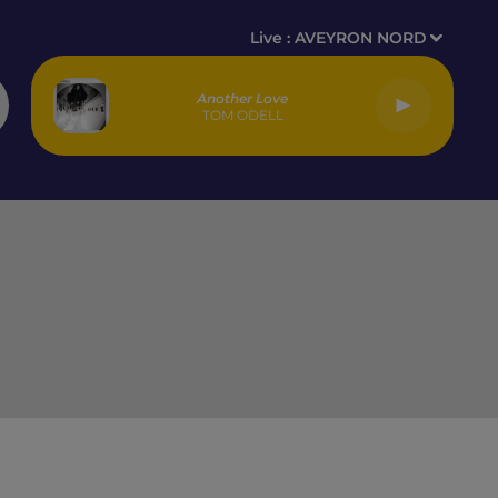
Live :
AVEYRON NORD
Another Love
TOM ODELL