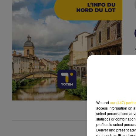
We and
our (447) partn
access information on a 
select personalised ad
statistics or combinatio
profiles to select person
Deliver and present adv
data such as IP address 