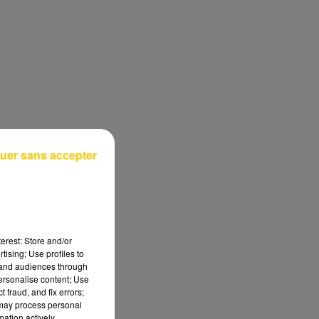
uer sans accepter
erest: Store and/or
tising; Use profiles to
tand audiences through
personalise content; Use
 fraud, and fix errors;
 may process personal
mation actively