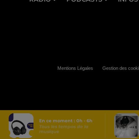
Mentions Légales
Gestion des cook
En ce moment :
0
h -
6
h
Tous les tempos de la
musique