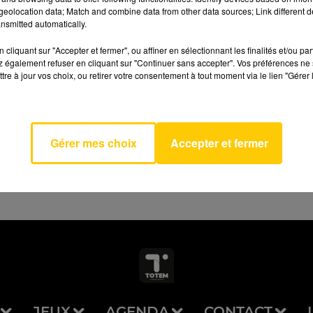
eolocation data; Match and combine data from other data sources; Link different de
nsmitted automatically.
cliquant sur "Accepter et fermer", ou affiner en sélectionnant les finalités et/ou pa
 également refuser en cliquant sur "Continuer sans accepter". Vos préférences ne 
tre à jour vos choix, ou retirer votre consentement à tout moment via le lien "Gérer 
AVEYRON NORD
 Love
DELL
Gérer mes choix
Accepter et fermer
JEUX
AGENDA
CONTACT