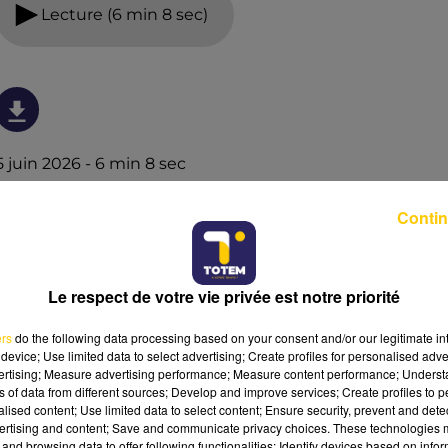
Lecture (6 min 8 sec)
5 juin 2026 - 6 min 8 sec
L'INFO DU NORD DU LOT DU 05/06/26 À
Contin
12H29
Ecoutez sur Totem l'information à Tulle, Brive, dans le
Nord du Lot et le pays sarladais avec les reportages de
Le respect de votre vie privée est notre priorité
nos journalistes sur le terrain.
ers
do the following data processing based on your consent and/or our legitimate int
device; Use limited data to select advertising; Create profiles for personalised adver
vertising; Measure advertising performance; Measure content performance; Unders
ns of data from different sources; Develop and improve services; Create profiles to 
alised content; Use limited data to select content; Ensure security, prevent and detect
ertising and content; Save and communicate privacy choices. These technologies
and browsing data to offer following functionalities: Identify devices based on infor