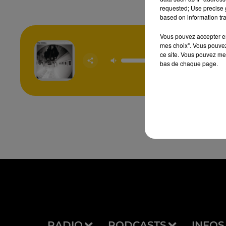
requested; Use precise g
based on information tra
Vous pouvez accepter en 
mes choix". Vous pouvez
ce site. Vous pouvez met
Another
bas de chaque page.
TOM O
RADIO
PODCASTS
INFOS