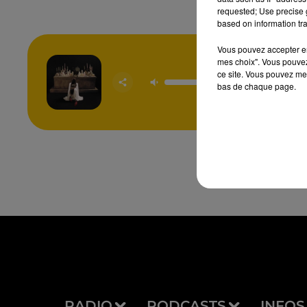
requested; Use precise g
based on information tra
Vous pouvez accepter en 
mes choix". Vous pouvez
ce site. Vous pouvez met
Des Fl
TOVE 
bas de chaque page.
STRO
RADIO
PODCASTS
INFOS