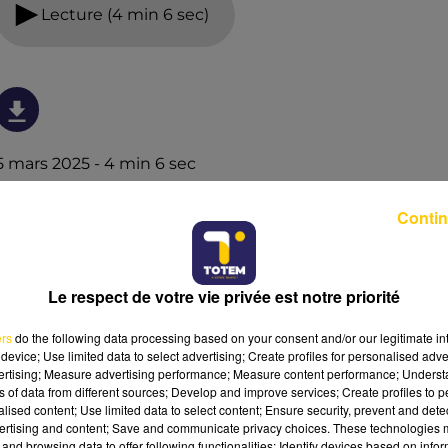
Lecture (4 min 6 sec)
5 mars 2025 - 4 min 6 sec
L'INFO DU NORD DU LOT DU 05/03/25 À
Contin
07H29
Ecoutez sur Totem l'information à Tulle, Brive, dans le
Nord du Lot et le pays sarladais avec les reportages de
Le respect de votre vie privée est notre priorité
nos journalistes sur le terrain.
ers
do the following data processing based on your consent and/or our legitimate int
device; Use limited data to select advertising; Create profiles for personalised adver
vertising; Measure advertising performance; Measure content performance; Unders
ns of data from different sources; Develop and improve services; Create profiles to 
alised content; Use limited data to select content; Ensure security, prevent and detect
ertising and content; Save and communicate privacy choices. These technologies
and browsing data to offer following functionalities: Identify devices based on infor