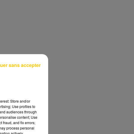
uer sans accepter
erest: Store and/or
tising; Use profiles to
tand audiences through
personalise content; Use
 fraud, and fix errors;
 may process personal
mation actively