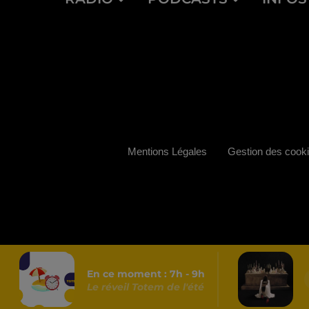
Mentions Légales
Gestion des cook
En ce moment :
7
h -
9
h
Le réveil Totem de l'été