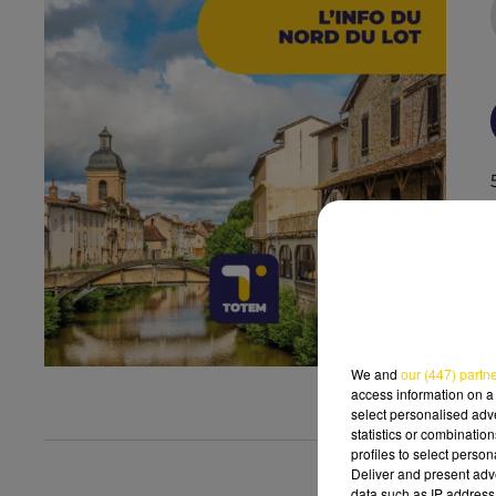
We and
our (447) partn
access information on a 
select personalised ad
statistics or combinatio
profiles to select person
Deliver and present adv
data such as IP address 