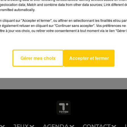
eolocation data; Match and combine data from other data sources; Link different de
nsmitted automatically.
cliquant sur "Accepter et fermer", ou affiner en sélectionnant les finalités et/ou pa
 également refuser en cliquant sur "Continuer sans accepter". Vos préférences ne 
tre à jour vos choix, ou retirer votre consentement à tout moment via le lien "Gérer 
eurs
AVEYRON NORD
LO &
MAE
Gérer mes choix
Accepter et fermer
JEUX
AGENDA
CONTACT