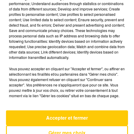
performance; Understand audiences through statistics or combinations
of data from different sources; Develop and improve services; Create
profiles to personalise content; Use profiles to select personalised
4 juin 2026 - 4 min 6 sec
content; Use limited data to select content; Ensure security, prevent and
L'INFO DU NORD DU LOT DU 04/06/26
detect fraud, and fix errors; Deliver and present advertising and content;
Save and communicate privacy choices. These technologies may
À 08H00
process personal data such as IP address and browsing data to offer
following functionalities: Identify devices based on information actively
Ecoutez sur Totem l'information à Tulle, Brive,
requested; Use precise geolocation data; Match and combine data from
dans le Nord du Lot et le pays sarladais avec les
other data sources; Link different devices; Identify devices based on
information transmitted automatically.
reportages de nos journalistes sur le terrain.
Vous pouvez accepter en cliquant sur "Accepter et fermer", ou affiner en
sélectionnant les finalités et/ou partenaires dans "Gérer mes choix".
Vous pouvez également refuser en cliquant sur "Continuer sans
accepter". Vos préférences ne s'appliqueront que pour ce site. Vous
pouvez mettre à jour vos choix, ou retirer votre consentement à tout
moment via le lien "Gérer les cookies" situé en bas de chaque page.
AVEYRON NORD
Sexual Healing
Accepter et fermer
MARVIN GAYE
Gérer mes choix