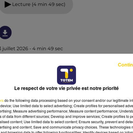
Lecture (4 min 49 sec)
3 juillet 2026 - 4 min 49 sec
L'INFO DU NORD DU LOT DU 03/07/26 À
Contin
06H00
Ecoutez sur Totem l'information à Tulle, Brive, dans le
Nord du Lot et le pays sarladais avec les reportages de
Le respect de votre vie privée est notre priorité
nos journalistes sur le terrain.
ers
do the following data processing based on your consent and/or our legitimate int
device; Use limited data to select advertising; Create profiles for personalised adver
vertising; Measure advertising performance; Measure content performance; Unders
ns of data from different sources; Develop and improve services; Create profiles to 
alised content; Use limited data to select content; Ensure security, prevent and detect
ertising and content; Save and communicate privacy choices. These technologies
and browsing data to offer following functionalities: Identify devices based on infor