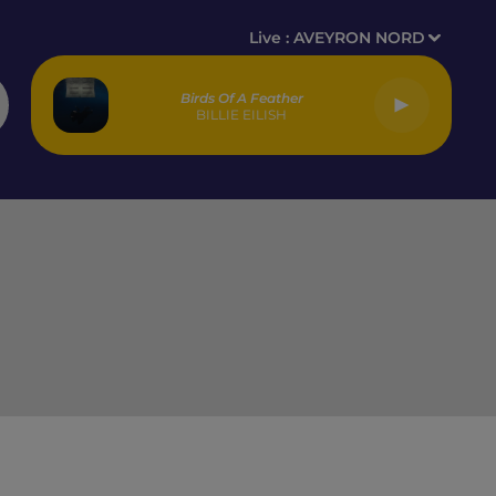
Live :
AVEYRON NORD
Birds Of A Feather
BILLIE EILISH