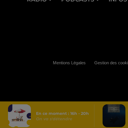
Mentions Légales
Gestion des cook
En ce moment :
16
h -
20
h
On va s'détendre