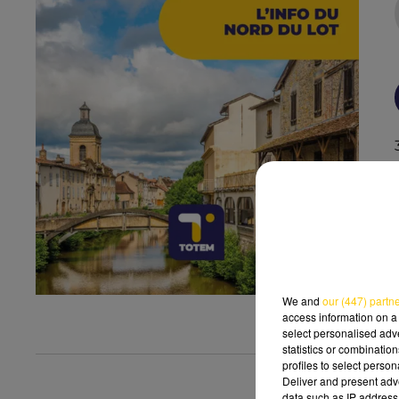
We and
our (447) partn
access information on a 
select personalised ad
statistics or combinatio
profiles to select person
Deliver and present adv
data such as IP address 