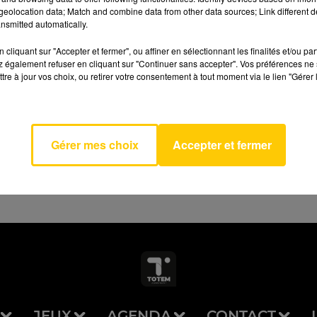
eolocation data; Match and combine data from other data sources; Link different de
nsmitted automatically.
cliquant sur "Accepter et fermer", ou affiner en sélectionnant les finalités et/ou pa
 également refuser en cliquant sur "Continuer sans accepter". Vos préférences ne 
Of A
tre à jour vos choix, ou retirer votre consentement à tout moment via le lien "Gérer 
AVEYRON NORD
her
EILISH
Gérer mes choix
Accepter et fermer
JEUX
AGENDA
CONTACT