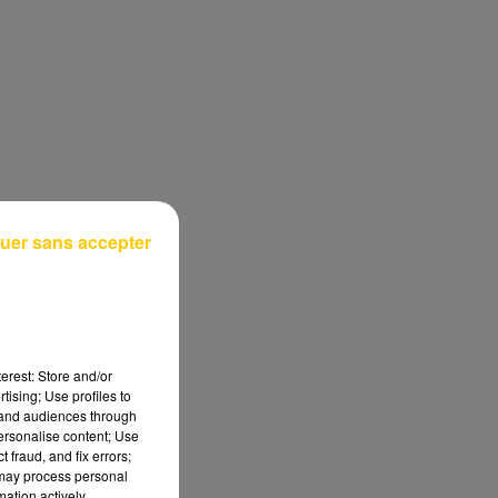
uer sans accepter
erest: Store and/or
tising; Use profiles to
tand audiences through
personalise content; Use
 fraud, and fix errors;
 may process personal
mation actively