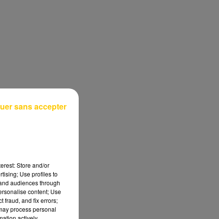
uer sans accepter
erest: Store and/or
tising; Use profiles to
tand audiences through
personalise content; Use
 fraud, and fix errors;
 may process personal
mation actively