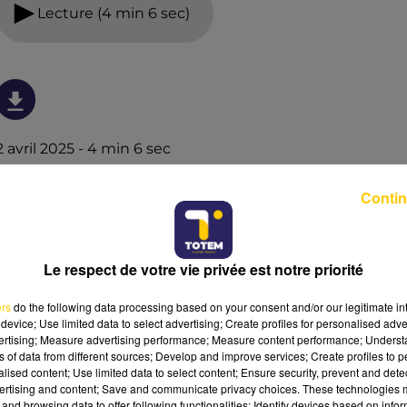
Lecture (4 min 6 sec)
2 avril 2025 - 4 min 6 sec
L'INFO DU NORD DU LOT DU 02/04/25 À
Contin
08H30
Ecoutez sur Totem l'information à Tulle, Brive, dans le
Nord du Lot et le pays sarladais avec les reportages de
Le respect de votre vie privée est notre priorité
nos journalistes sur le terrain.
ers
do the following data processing based on your consent and/or our legitimate int
device; Use limited data to select advertising; Create profiles for personalised adver
vertising; Measure advertising performance; Measure content performance; Unders
ns of data from different sources; Develop and improve services; Create profiles to 
alised content; Use limited data to select content; Ensure security, prevent and detect
ertising and content; Save and communicate privacy choices. These technologies
and browsing data to offer following functionalities: Identify devices based on infor