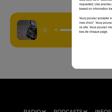
requested; Use precise g
based on information tra
Vous pouvez accepter en 
mes choix". Vous pouvez
C'est A 
ce site. Vous pouvez met
Tou
bas de chaque page.
MYL
FAR
RADIO
PODCASTS
INFOS