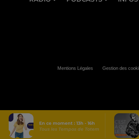
Mentions Légales
Gestion des cook
En ce moment :
13
h -
16
h
Tous les Tempos de Totem