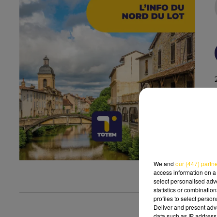
We and
our (447) partn
access information on a 
select personalised ad
statistics or combinatio
profiles to select person
Deliver and present adv
data such as IP address 