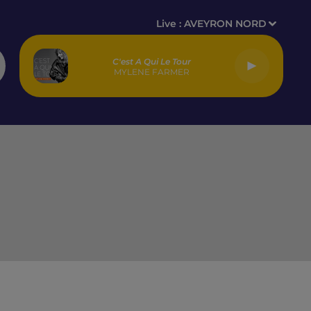
Live :
AVEYRON NORD
C'est A Qui Le Tour
MYLENE FARMER