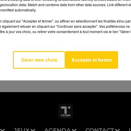
eolocation data; Match and combine data from other data sources; Link different de
nsmitted automatically.
cliquant sur "Accepter et fermer", ou affiner en sélectionnant les finalités et/ou pa
 également refuser en cliquant sur "Continuer sans accepter". Vos préférences ne 
Qui Le
tre à jour vos choix, ou retirer votre consentement à tout moment via le lien "Gérer 
AVEYRON NORD
r
ENE
MER
Gérer mes choix
Accepter et fermer
JEUX
AGENDA
CONTACT