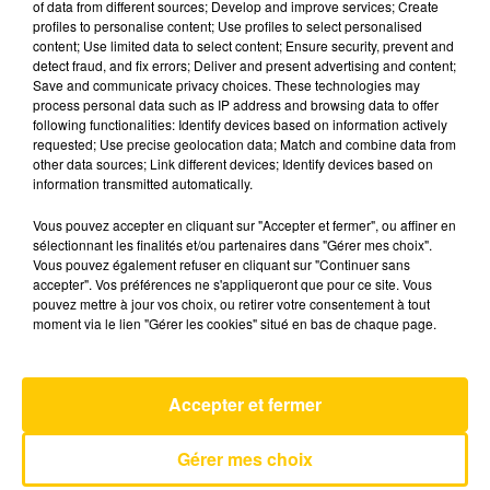
of data from different sources; Develop and improve services; Create
profiles to personalise content; Use profiles to select personalised
content; Use limited data to select content; Ensure security, prevent and
31 mai 2025 - 4 min 39 sec
detect fraud, and fix errors; Deliver and present advertising and content;
Save and communicate privacy choices. These technologies may
L'INFO DU LOT À FIGEAC LE 31/05/25 À
process personal data such as IP address and browsing data to offer
08H30
following functionalities: Identify devices based on information actively
requested; Use precise geolocation data; Match and combine data from
L'info du Lot à Figeac
other data sources; Link different devices; Identify devices based on
information transmitted automatically.
Vous pouvez accepter en cliquant sur "Accepter et fermer", ou affiner en
sélectionnant les finalités et/ou partenaires dans "Gérer mes choix".
Vous pouvez également refuser en cliquant sur "Continuer sans
accepter". Vos préférences ne s'appliqueront que pour ce site. Vous
pouvez mettre à jour vos choix, ou retirer votre consentement à tout
AVEYRON NORD
moment via le lien "Gérer les cookies" situé en bas de chaque page.
Silent Treatment
FREYA SKYE
Accepter et fermer
Gérer mes choix