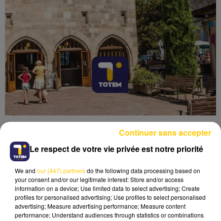
Continuer sans accepter
Le respect de votre vie privée est notre priorité
We and
our (447) partners
do the following data processing based on
Lecture (4 min 39 sec)
your consent and/or our legitimate interest: Store and/or access
information on a device; Use limited data to select advertising; Create
profiles for personalised advertising; Use profiles to select personalised
advertising; Measure advertising performance; Measure content
performance; Understand audiences through statistics or combinations