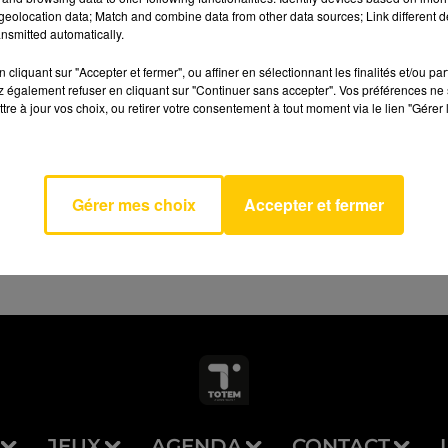
eolocation data; Match and combine data from other data sources; Link different de
nsmitted automatically.
cliquant sur "Accepter et fermer", ou affiner en sélectionnant les finalités et/ou pa
 également refuser en cliquant sur "Continuer sans accepter". Vos préférences ne 
 The
tre à jour vos choix, ou retirer votre consentement à tout moment via le lien "Gérer 
AVEYRON NORD
f Love
 FOR
RS
Gérer mes choix
Accepter et fermer
JEUX
AGENDA
CONTACT