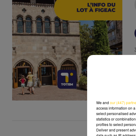
We and
our (447) partn
access information on a 
select personalised ad
statistics or combinatio
profiles to select person
Deliver and present adv
data such as IP address 