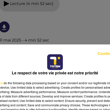
Lecture (4 min 52 sec)
31 mai 2025 - 4 min 52 sec
L'INFO DU LOT À FIGEAC LE 31/05/25 À 07H00
Contin
L'info du Lot à Figeac
Le respect de votre vie privée est notre priorité
ers
do the following data processing based on your consent and/or our legitimate int
device; Use limited data to select advertising; Create profiles for personalised adver
vertising; Measure advertising performance; Measure content performance; Unders
ns of data from different sources; Develop and improve services; Create profiles to 
alised content; Use limited data to select content; Ensure security, prevent and detect
ertising and content; Save and communicate privacy choices. These technologies
and browsing data to offer following functionalities: Identify devices based on infor