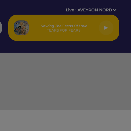
Live :
AVEYRON NORD
Sowing The Seeds Of Love
TEARS FOR FEARS