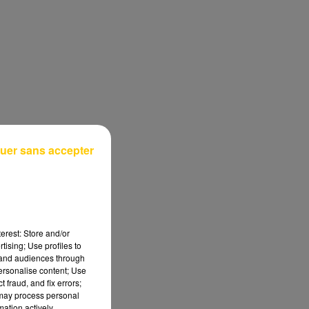
uer sans accepter
erest: Store and/or
tising; Use profiles to
tand audiences through
personalise content; Use
 fraud, and fix errors;
 may process personal
mation actively