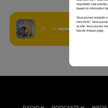
requested; Use precise g
based on information tra
Vous pouvez accepter en 
mes choix". Vous pouvez
Sowing
ce site. Vous pouvez met
Seeds O
bas de chaque page.
TEARS
FEA
RADIO
PODCASTS
INFOS