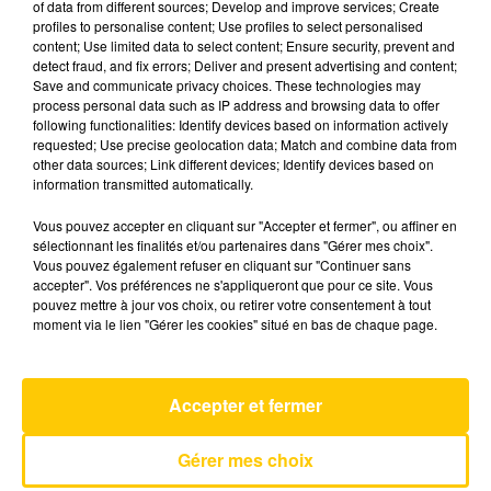
of data from different sources; Develop and improve services; Create
profiles to personalise content; Use profiles to select personalised
content; Use limited data to select content; Ensure security, prevent and
30 décembre 2025 - 4 min 21 sec
detect fraud, and fix errors; Deliver and present advertising and content;
Save and communicate privacy choices. These technologies may
L'INFO DU LOT À FIGEAC LE 30/12/25 À
process personal data such as IP address and browsing data to offer
08H29
following functionalities: Identify devices based on information actively
requested; Use precise geolocation data; Match and combine data from
L'info du Lot à Figeac
other data sources; Link different devices; Identify devices based on
information transmitted automatically.
Vous pouvez accepter en cliquant sur "Accepter et fermer", ou affiner en
sélectionnant les finalités et/ou partenaires dans "Gérer mes choix".
Vous pouvez également refuser en cliquant sur "Continuer sans
accepter". Vos préférences ne s'appliqueront que pour ce site. Vous
pouvez mettre à jour vos choix, ou retirer votre consentement à tout
AVEYRON NORD
moment via le lien "Gérer les cookies" situé en bas de chaque page.
Juste Une Illusion
JEAN-LOUIS AUBERT
Accepter et fermer
Gérer mes choix