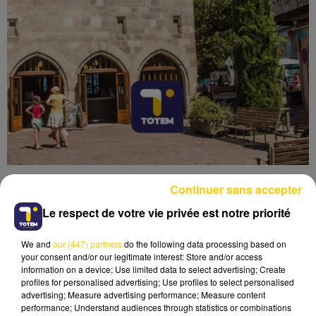
Continuer sans accepter
Le respect de votre vie privée est notre priorité
We and
our (447) partners
do the following data processing based on
Lecture (4 min 21 sec)
your consent and/or our legitimate interest: Store and/or access
information on a device; Use limited data to select advertising; Create
profiles for personalised advertising; Use profiles to select personalised
advertising; Measure advertising performance; Measure content
performance; Understand audiences through statistics or combinations