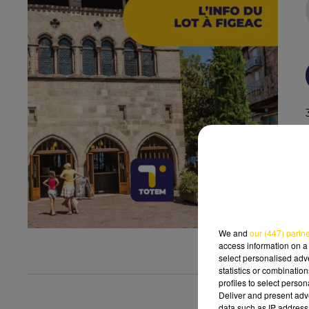
We and
our (447) partn
access information on a 
select personalised ad
statistics or combinatio
profiles to select person
Deliver and present adv
data such as IP address 