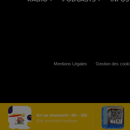
Mentions Légales
Gestion des cook
En ce moment :
9
h -
12
h
Été parasol maison