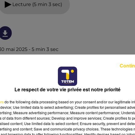
Lecture (5 min 3 sec)
30 mai 2025 - 5 min 3 sec
L'INFO DU LOT À FIGEAC LE 30/05/25 À
Contin
07H30
L'info du Lot à Figeac
Le respect de votre vie privée est notre priorité
ers
do the following data processing based on your consent and/or our legitimate int
device; Use limited data to select advertising; Create profiles for personalised adver
vertising; Measure advertising performance; Measure content performance; Unders
ns of data from different sources; Develop and improve services; Create profiles to 
alised content; Use limited data to select content; Ensure security, prevent and detect
ertising and content; Save and communicate privacy choices. These technologies
and browsing data to offer following functionalities: Identify devices based on infor