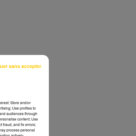
uer sans accepter
erest: Store and/or
tising; Use profiles to
tand audiences through
personalise content; Use
 fraud, and fix errors;
 may process personal
mation actively