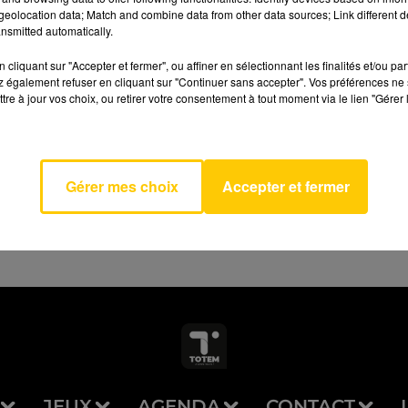
eolocation data; Match and combine data from other data sources; Link different de
nsmitted automatically.
cliquant sur "Accepter et fermer", ou affiner en sélectionnant les finalités et/ou pa
 également refuser en cliquant sur "Continuer sans accepter". Vos préférences ne 
tre à jour vos choix, ou retirer votre consentement à tout moment via le lien "Gérer 
Total
AVEYRON NORD
MIN
AY
Gérer mes choix
Accepter et fermer
JEUX
AGENDA
CONTACT