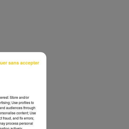
uer sans accepter
erest: Store and/or
tising; Use profiles to
tand audiences through
personalise content; Use
 fraud, and fix errors;
 may process personal
mation actively