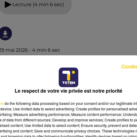
Lecture (4 min 6 sec)
29 mai 2026 - 4 min 6 sec
L'INFO DU LOT À FIGEAC LE 29/05/26 À
Contin
06H00
L'info du Lot à Figeac
Le respect de votre vie privée est notre priorité
ers
do the following data processing based on your consent and/or our legitimate int
device; Use limited data to select advertising; Create profiles for personalised adver
vertising; Measure advertising performance; Measure content performance; Unders
ns of data from different sources; Develop and improve services; Create profiles to 
alised content; Use limited data to select content; Ensure security, prevent and detect
ertising and content; Save and communicate privacy choices. These technologies
and browsing data to offer following functionalities: Identify devices based on infor