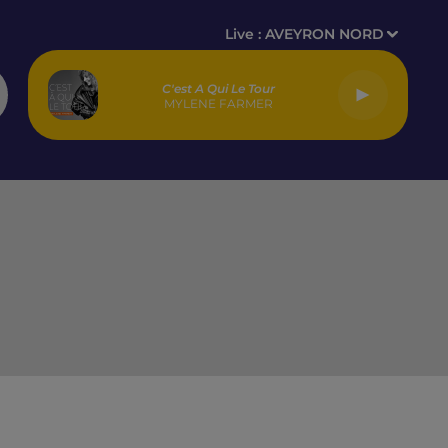
Live :
AVEYRON NORD
C'est A Qui Le Tour
MYLENE FARMER