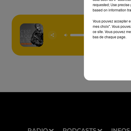
requested; Use precise g
based on information tra
Vous pouvez accepter en 
mes choix". Vous pouvez
C'est A 
ce site. Vous pouvez met
Tou
bas de chaque page.
MYL
FAR
RADIO
PODCASTS
INFOS