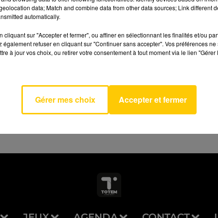
eolocation data; Match and combine data from other data sources; Link different de
nsmitted automatically.
cliquant sur "Accepter et fermer", ou affiner en sélectionnant les finalités et/ou pa
 également refuser en cliquant sur "Continuer sans accepter". Vos préférences ne 
Qui Le
tre à jour vos choix, ou retirer votre consentement à tout moment via le lien "Gérer 
AVEYRON NORD
r
ENE
MER
Gérer mes choix
Accepter et fermer
JEUX
AGENDA
CONTACT