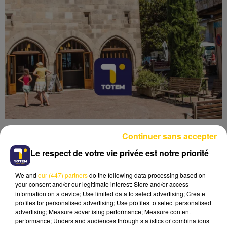
Continuer sans accepter
Le respect de votre vie privée est notre priorité
We and
our (447) partners
do the following data processing based on
Lecture (3 min 41 sec)
your consent and/or our legitimate interest: Store and/or access
information on a device; Use limited data to select advertising; Create
profiles for personalised advertising; Use profiles to select personalised
advertising; Measure advertising performance; Measure content
performance; Understand audiences through statistics or combinations