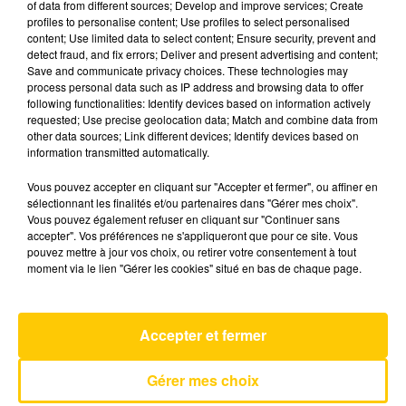
of data from different sources; Develop and improve services; Create
profiles to personalise content; Use profiles to select personalised
content; Use limited data to select content; Ensure security, prevent and
28 mai 2025 - 3 min 41 sec
detect fraud, and fix errors; Deliver and present advertising and content;
Save and communicate privacy choices. These technologies may
L'INFO DU LOT À FIGEAC LE 28/05/25 À
process personal data such as IP address and browsing data to offer
18H00
following functionalities: Identify devices based on information actively
requested; Use precise geolocation data; Match and combine data from
L'info du Lot à Figeac
other data sources; Link different devices; Identify devices based on
information transmitted automatically.
Vous pouvez accepter en cliquant sur "Accepter et fermer", ou affiner en
sélectionnant les finalités et/ou partenaires dans "Gérer mes choix".
Vous pouvez également refuser en cliquant sur "Continuer sans
accepter". Vos préférences ne s'appliqueront que pour ce site. Vous
pouvez mettre à jour vos choix, ou retirer votre consentement à tout
AVEYRON NORD
moment via le lien "Gérer les cookies" situé en bas de chaque page.
Accepter et fermer
Gérer mes choix