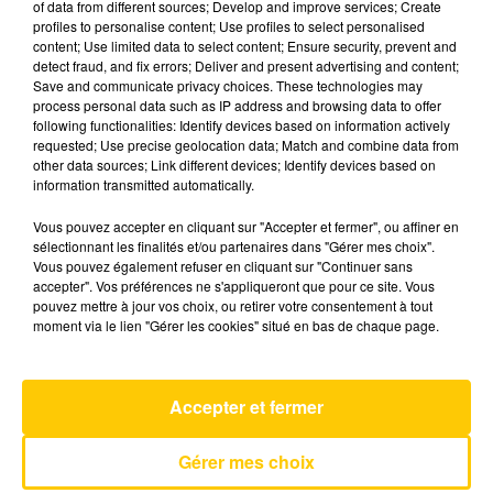
of data from different sources; Develop and improve services; Create
profiles to personalise content; Use profiles to select personalised
content; Use limited data to select content; Ensure security, prevent and
26 juillet 2024 - 5 min 20 sec
detect fraud, and fix errors; Deliver and present advertising and content;
Save and communicate privacy choices. These technologies may
L'INFO DU LOT À FIGEAC LE 26/07/24 À
process personal data such as IP address and browsing data to offer
08H29
following functionalities: Identify devices based on information actively
requested; Use precise geolocation data; Match and combine data from
L'info du Lot à Figeac
other data sources; Link different devices; Identify devices based on
information transmitted automatically.
Vous pouvez accepter en cliquant sur "Accepter et fermer", ou affiner en
sélectionnant les finalités et/ou partenaires dans "Gérer mes choix".
Vous pouvez également refuser en cliquant sur "Continuer sans
accepter". Vos préférences ne s'appliqueront que pour ce site. Vous
pouvez mettre à jour vos choix, ou retirer votre consentement à tout
AVEYRON NORD
moment via le lien "Gérer les cookies" situé en bas de chaque page.
Paris Seychelles
JULIEN DORE
Accepter et fermer
Gérer mes choix