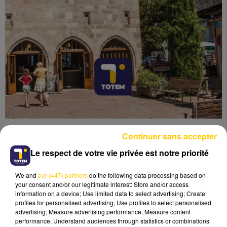
Continuer sans accepter
Le respect de votre vie privée est notre priorité
We and
our (447) partners
do the following data processing based on
Lecture (5 min 20 sec)
your consent and/or our legitimate interest: Store and/or access
information on a device; Use limited data to select advertising; Create
profiles for personalised advertising; Use profiles to select personalised
advertising; Measure advertising performance; Measure content
performance; Understand audiences through statistics or combinations