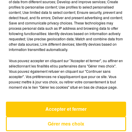
of data from different sources; Develop and improve services; Create
profiles to personalise content; Use profiles to select personalised
content; Use limited data to select content; Ensure security, prevent and
26 juin 2026 - 4 min 10 sec
detect fraud, and fix errors; Deliver and present advertising and content;
Save and communicate privacy choices. These technologies may
L'INFO DU LOT À FIGEAC LE 26/06/26 À
process personal data such as IP address and browsing data to offer
08H00
following functionalities: Identify devices based on information actively
requested; Use precise geolocation data; Match and combine data from
L'info du Lot à Figeac
other data sources; Link different devices; Identify devices based on
information transmitted automatically.
Vous pouvez accepter en cliquant sur "Accepter et fermer", ou affiner en
sélectionnant les finalités et/ou partenaires dans "Gérer mes choix".
Vous pouvez également refuser en cliquant sur "Continuer sans
accepter". Vos préférences ne s'appliqueront que pour ce site. Vous
pouvez mettre à jour vos choix, ou retirer votre consentement à tout
AVEYRON NORD
moment via le lien "Gérer les cookies" situé en bas de chaque page.
Fireflies
MARTIN GARRIX & U2
Accepter et fermer
Gérer mes choix