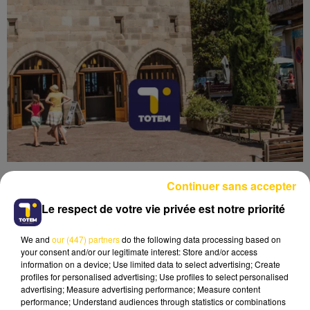
Continuer sans accepter
Le respect de votre vie privée est notre priorité
We and
our (447) partners
do the following data processing based on
Lecture (4 min 10 sec)
your consent and/or our legitimate interest: Store and/or access
information on a device; Use limited data to select advertising; Create
profiles for personalised advertising; Use profiles to select personalised
advertising; Measure advertising performance; Measure content
performance; Understand audiences through statistics or combinations