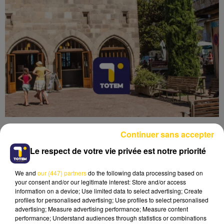
Continuer sans accepter
Le respect de votre vie privée est notre priorité
We and
our (447) partners
do the following data processing based on
Lecture (3 min 41 sec)
your consent and/or our legitimate interest: Store and/or access
information on a device; Use limited data to select advertising; Create
profiles for personalised advertising; Use profiles to select personalised
advertising; Measure advertising performance; Measure content
performance; Understand audiences through statistics or combinations