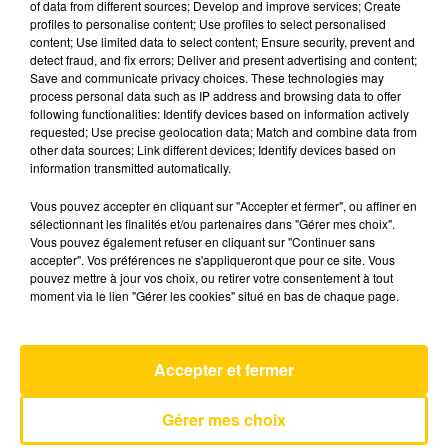
of data from different sources; Develop and improve services; Create
profiles to personalise content; Use profiles to select personalised
content; Use limited data to select content; Ensure security, prevent and
26 mai 2026 - 3 min 41 sec
detect fraud, and fix errors; Deliver and present advertising and content;
Save and communicate privacy choices. These technologies may
L'INFO DU LOT À FIGEAC LE 26/05/26 À
process personal data such as IP address and browsing data to offer
18H59
following functionalities: Identify devices based on information actively
requested; Use precise geolocation data; Match and combine data from
L'info du Lot à Figeac
other data sources; Link different devices; Identify devices based on
information transmitted automatically.
Vous pouvez accepter en cliquant sur "Accepter et fermer", ou affiner en
sélectionnant les finalités et/ou partenaires dans "Gérer mes choix".
Vous pouvez également refuser en cliquant sur "Continuer sans
accepter". Vos préférences ne s'appliqueront que pour ce site. Vous
pouvez mettre à jour vos choix, ou retirer votre consentement à tout
AVEYRON NORD
moment via le lien "Gérer les cookies" situé en bas de chaque page.
Tatoo
LOREEN
Accepter et fermer
Gérer mes choix