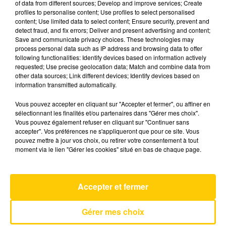
of data from different sources; Develop and improve services; Create
profiles to personalise content; Use profiles to select personalised
content; Use limited data to select content; Ensure security, prevent and
26 mai 2026 - 4 min 6 sec
detect fraud, and fix errors; Deliver and present advertising and content;
Save and communicate privacy choices. These technologies may
L'INFO DU LOT À FIGEAC LE 26/05/26 À
process personal data such as IP address and browsing data to offer
06H29
following functionalities: Identify devices based on information actively
requested; Use precise geolocation data; Match and combine data from
L'info du Lot à Figeac
other data sources; Link different devices; Identify devices based on
information transmitted automatically.
Vous pouvez accepter en cliquant sur "Accepter et fermer", ou affiner en
sélectionnant les finalités et/ou partenaires dans "Gérer mes choix".
Vous pouvez également refuser en cliquant sur "Continuer sans
accepter". Vos préférences ne s'appliqueront que pour ce site. Vous
pouvez mettre à jour vos choix, ou retirer votre consentement à tout
AVEYRON NORD
moment via le lien "Gérer les cookies" situé en bas de chaque page.
Destination Ailleurs
YANNICK NOAH
Accepter et fermer
Gérer mes choix