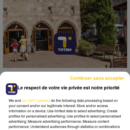
Continuer sans accepter
Le respect de votre vie privée est notre priorité
We and
our (447) partners
do the following data processing based on
Lecture (4 min 6 sec)
your consent and/or our legitimate interest: Store and/or access
information on a device; Use limited data to select advertising; Create
profiles for personalised advertising; Use profiles to select personalised
advertising; Measure advertising performance; Measure content
performance; Understand audiences through statistics or combinations