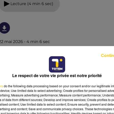
Lecture (4 min 6 sec)
22 mai 2026 - 4 min 6 sec
L'INFO DU LOT À FIGEAC LE 22/05/26 À 08H29
Contin
L'info du Lot à Figeac
Le respect de votre vie privée est notre priorité
ers
do the following data processing based on your consent and/or our legitimate int
device; Use limited data to select advertising; Create profiles for personalised adver
vertising; Measure advertising performance; Measure content performance; Unders
ns of data from different sources; Develop and improve services; Create profiles to 
alised content; Use limited data to select content; Ensure security, prevent and detect
ertising and content; Save and communicate privacy choices. These technologies
and browsing data to offer following functionalities: Identify devices based on infor