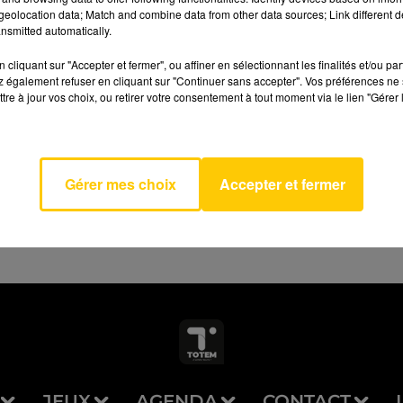
eolocation data; Match and combine data from other data sources; Link different de
nsmitted automatically.
cliquant sur "Accepter et fermer", ou affiner en sélectionnant les finalités et/ou pa
 également refuser en cliquant sur "Continuer sans accepter". Vos préférences ne 
 Men
tre à jour vos choix, ou retirer votre consentement à tout moment via le lien "Gérer 
AVEYRON NORD
E &
LIE
TON
Gérer mes choix
Accepter et fermer
JEUX
AGENDA
CONTACT