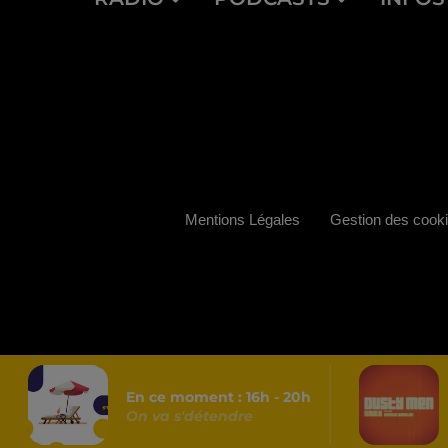
Mentions Légales
Gestion des cook
En ce moment :
16
h -
20
h
On va s'détendre