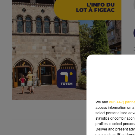
We and
our (447) partn
access information on a 
select personalised ad
statistics or combinatio
profiles to select person
Deliver and present adv
data such as IP address 