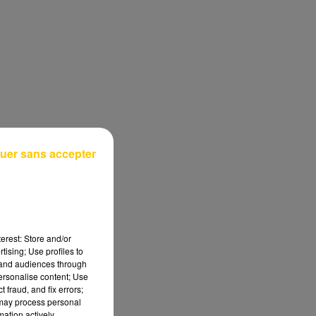
uer sans accepter
erest: Store and/or
tising; Use profiles to
tand audiences through
personalise content; Use
 fraud, and fix errors;
 may process personal
mation actively