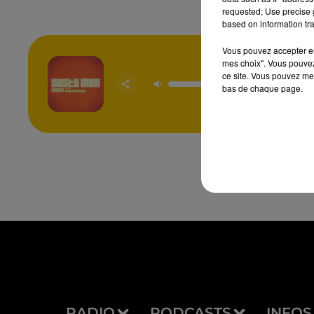
requested; Use precise g
based on information tra
Vous pouvez accepter en 
mes choix". Vous pouvez
Dusty
ce site. Vous pouvez met
SAUL
bas de chaque page.
CHAR
WINS
RADIO
PODCASTS
INFOS