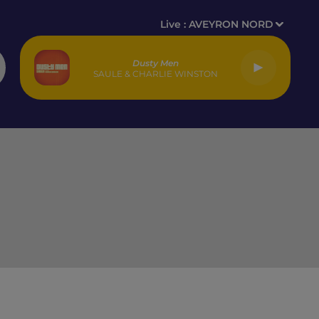
Live :
AVEYRON NORD
Dusty Men
SAULE & CHARLIE WINSTON