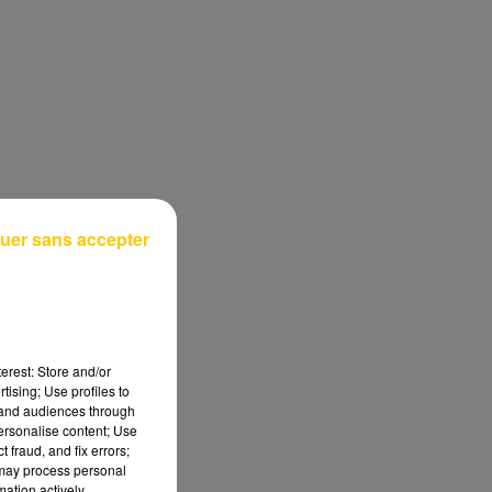
uer sans accepter
erest: Store and/or
tising; Use profiles to
tand audiences through
personalise content; Use
 fraud, and fix errors;
 may process personal
mation actively