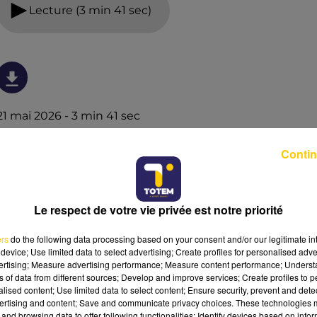
Lecture (3 min 41 sec)
21 mai 2026 - 3 min 41 sec
L'INFO DU LOT À FIGEAC LE 21/05/26 À 19H00
Contin
L'info du Lot à Figeac
Le respect de votre vie privée est notre priorité
ers
do the following data processing based on your consent and/or our legitimate int
device; Use limited data to select advertising; Create profiles for personalised adver
vertising; Measure advertising performance; Measure content performance; Unders
ns of data from different sources; Develop and improve services; Create profiles to 
alised content; Use limited data to select content; Ensure security, prevent and detect
ertising and content; Save and communicate privacy choices. These technologies
and browsing data to offer following functionalities: Identify devices based on infor