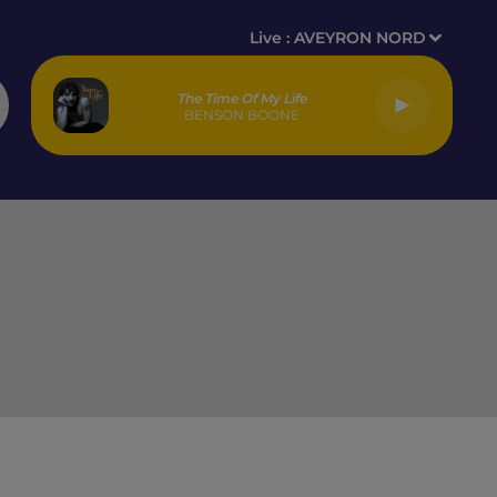
Live :
AVEYRON NORD
The Time Of My Life
BENSON BOONE