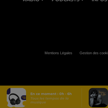
Mentions Légales
Gestion des cook
En ce moment :
0
h -
6
h
Tous les tempos de la
musique