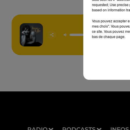
requested; Use precise g
based on information tra
Vous pouvez accepter en 
mes choix". Vous pouvez
The Time
ce site. Vous pouvez met
Lif
bas de chaque page.
BENSON
RADIO
PODCASTS
INFOS