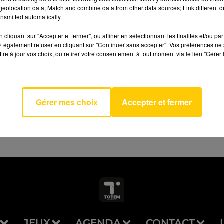
eolocation data; Match and combine data from other data sources; Link different de
nsmitted automatically.
cliquant sur "Accepter et fermer", ou affiner en sélectionnant les finalités et/ou pa
 également refuser en cliquant sur "Continuer sans accepter". Vos préférences ne 
 Of My
tre à jour vos choix, ou retirer votre consentement à tout moment via le lien "Gérer 
AVEYRON NORD
e
 BOONE
Gérer mes choix
Accepter et fermer
JEUX
AGENDA
CONTACT