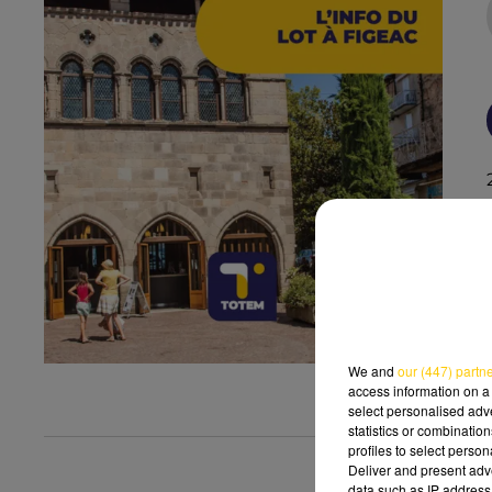
We and
our (447) partn
access information on a 
select personalised ad
statistics or combinatio
profiles to select person
Deliver and present adv
data such as IP address 