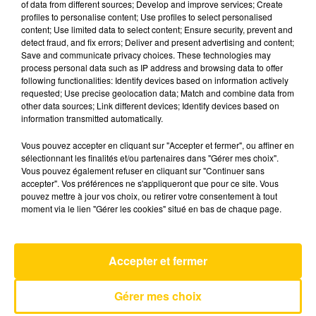
of data from different sources; Develop and improve services; Create
profiles to personalise content; Use profiles to select personalised
content; Use limited data to select content; Ensure security, prevent and
20 mai 2026 - 6 min 22 sec
detect fraud, and fix errors; Deliver and present advertising and content;
Save and communicate privacy choices. These technologies may
L'INFO DU LOT À FIGEAC LE 20/05/26 À
process personal data such as IP address and browsing data to offer
12H30
following functionalities: Identify devices based on information actively
requested; Use precise geolocation data; Match and combine data from
L'info du Lot à Figeac
other data sources; Link different devices; Identify devices based on
information transmitted automatically.
Vous pouvez accepter en cliquant sur "Accepter et fermer", ou affiner en
sélectionnant les finalités et/ou partenaires dans "Gérer mes choix".
Vous pouvez également refuser en cliquant sur "Continuer sans
accepter". Vos préférences ne s'appliqueront que pour ce site. Vous
pouvez mettre à jour vos choix, ou retirer votre consentement à tout
AVEYRON NORD
moment via le lien "Gérer les cookies" situé en bas de chaque page.
Dai Dai
SHAKIRA & BURNA BOY
Accepter et fermer
Gérer mes choix