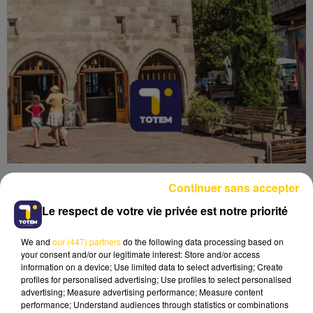
Continuer sans accepter
Le respect de votre vie privée est notre priorité
We and
our (447) partners
do the following data processing based on
Lecture (6 min 22 sec)
your consent and/or our legitimate interest: Store and/or access
information on a device; Use limited data to select advertising; Create
profiles for personalised advertising; Use profiles to select personalised
advertising; Measure advertising performance; Measure content
performance; Understand audiences through statistics or combinations