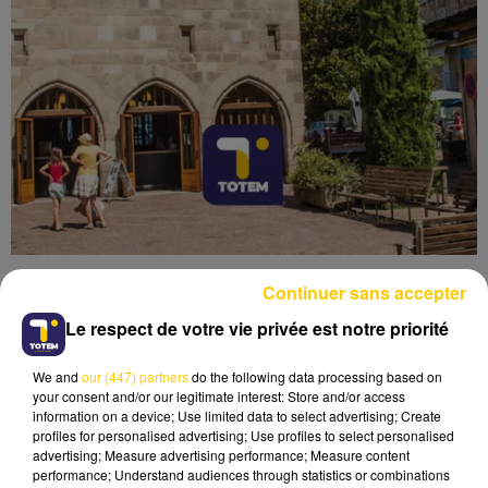
Continuer sans accepter
Le respect de votre vie privée est notre priorité
We and
our (447) partners
do the following data processing based on
Lecture (3 min 41 sec)
your consent and/or our legitimate interest: Store and/or access
information on a device; Use limited data to select advertising; Create
profiles for personalised advertising; Use profiles to select personalised
advertising; Measure advertising performance; Measure content
performance; Understand audiences through statistics or combinations