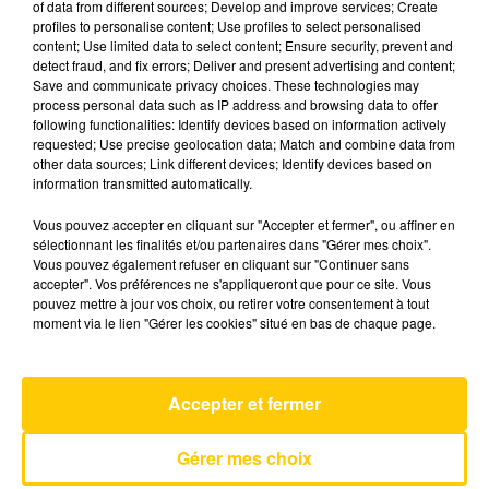
of data from different sources; Develop and improve services; Create
profiles to personalise content; Use profiles to select personalised
content; Use limited data to select content; Ensure security, prevent and
19 décembre 2025 - 3 min 41 sec
detect fraud, and fix errors; Deliver and present advertising and content;
Save and communicate privacy choices. These technologies may
L'INFO DU LOT À FIGEAC LE 19/12/25 À
process personal data such as IP address and browsing data to offer
19H00
following functionalities: Identify devices based on information actively
requested; Use precise geolocation data; Match and combine data from
L'info du Lot à Figeac
other data sources; Link different devices; Identify devices based on
information transmitted automatically.
Vous pouvez accepter en cliquant sur "Accepter et fermer", ou affiner en
sélectionnant les finalités et/ou partenaires dans "Gérer mes choix".
Vous pouvez également refuser en cliquant sur "Continuer sans
accepter". Vos préférences ne s'appliqueront que pour ce site. Vous
pouvez mettre à jour vos choix, ou retirer votre consentement à tout
AVEYRON NORD
moment via le lien "Gérer les cookies" situé en bas de chaque page.
Tatoo
LOREEN
Accepter et fermer
Gérer mes choix