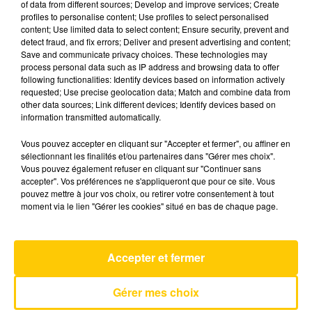
of data from different sources; Develop and improve services; Create
profiles to personalise content; Use profiles to select personalised
content; Use limited data to select content; Ensure security, prevent and
17 mai 2025 - 5 min 52 sec
detect fraud, and fix errors; Deliver and present advertising and content;
Save and communicate privacy choices. These technologies may
L'INFO DU LOT À FIGEAC LE 17/05/25 À
process personal data such as IP address and browsing data to offer
12H29
following functionalities: Identify devices based on information actively
requested; Use precise geolocation data; Match and combine data from
L'info du Lot à Figeac
other data sources; Link different devices; Identify devices based on
information transmitted automatically.
Vous pouvez accepter en cliquant sur "Accepter et fermer", ou affiner en
sélectionnant les finalités et/ou partenaires dans "Gérer mes choix".
Vous pouvez également refuser en cliquant sur "Continuer sans
accepter". Vos préférences ne s'appliqueront que pour ce site. Vous
pouvez mettre à jour vos choix, ou retirer votre consentement à tout
AVEYRON NORD
moment via le lien "Gérer les cookies" situé en bas de chaque page.
Nuit De Folie
DEBUT DE SOIREE
Accepter et fermer
Gérer mes choix