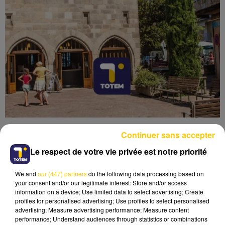
Continuer sans accepter
Le respect de votre vie privée est notre priorité
We and
our (447) partners
do the following data processing based on
Lecture (5 min 52 sec)
your consent and/or our legitimate interest: Store and/or access
information on a device; Use limited data to select advertising; Create
profiles for personalised advertising; Use profiles to select personalised
advertising; Measure advertising performance; Measure content
performance; Understand audiences through statistics or combinations