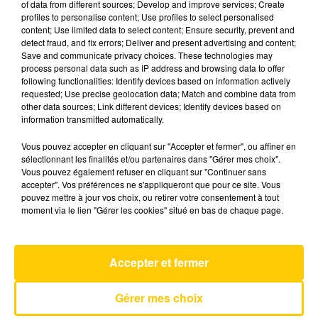
of data from different sources; Develop and improve services; Create
profiles to personalise content; Use profiles to select personalised
content; Use limited data to select content; Ensure security, prevent and
15 mai 2026 - 4 min 34 sec
detect fraud, and fix errors; Deliver and present advertising and content;
Save and communicate privacy choices. These technologies may
L'INFO DU LOT À FIGEAC LE 15/05/26 À
process personal data such as IP address and browsing data to offer
06H30
following functionalities: Identify devices based on information actively
requested; Use precise geolocation data; Match and combine data from
L'info du Lot à Figeac
other data sources; Link different devices; Identify devices based on
information transmitted automatically.
Vous pouvez accepter en cliquant sur "Accepter et fermer", ou affiner en
sélectionnant les finalités et/ou partenaires dans "Gérer mes choix".
Vous pouvez également refuser en cliquant sur "Continuer sans
accepter". Vos préférences ne s'appliqueront que pour ce site. Vous
pouvez mettre à jour vos choix, ou retirer votre consentement à tout
AVEYRON NORD
moment via le lien "Gérer les cookies" situé en bas de chaque page.
Je Pense A Vous
PIERRE DE MAERE
Accepter et fermer
Gérer mes choix