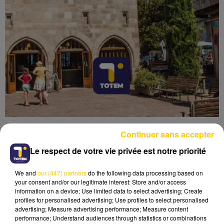
Continuer sans accepter
Le respect de votre vie privée est notre priorité
We and
our (447) partners
do the following data processing based on
Lecture (4 min 34 sec)
your consent and/or our legitimate interest: Store and/or access
information on a device; Use limited data to select advertising; Create
profiles for personalised advertising; Use profiles to select personalised
advertising; Measure advertising performance; Measure content
performance; Understand audiences through statistics or combinations