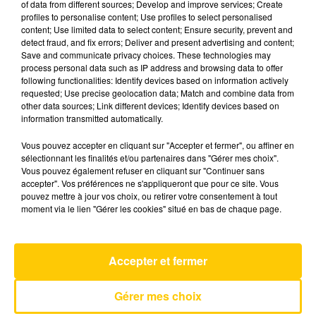
of data from different sources; Develop and improve services; Create
profiles to personalise content; Use profiles to select personalised
content; Use limited data to select content; Ensure security, prevent and
15 mai 2025 - 4 min 6 sec
detect fraud, and fix errors; Deliver and present advertising and content;
Save and communicate privacy choices. These technologies may
L'INFO DU LOT À FIGEAC LE 15/05/25 À
process personal data such as IP address and browsing data to offer
08H01
following functionalities: Identify devices based on information actively
requested; Use precise geolocation data; Match and combine data from
L'info du Lot à Figeac
other data sources; Link different devices; Identify devices based on
information transmitted automatically.
Vous pouvez accepter en cliquant sur "Accepter et fermer", ou affiner en
sélectionnant les finalités et/ou partenaires dans "Gérer mes choix".
Vous pouvez également refuser en cliquant sur "Continuer sans
accepter". Vos préférences ne s'appliqueront que pour ce site. Vous
pouvez mettre à jour vos choix, ou retirer votre consentement à tout
AVEYRON NORD
moment via le lien "Gérer les cookies" situé en bas de chaque page.
La Corrida
FRANCIS CABREL
Accepter et fermer
Gérer mes choix