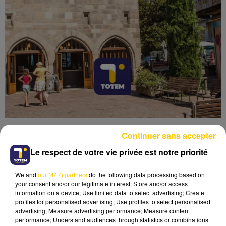
Continuer sans accepter
Le respect de votre vie privée est notre priorité
We and
our (447) partners
do the following data processing based on
Lecture (4 min 6 sec)
your consent and/or our legitimate interest: Store and/or access
information on a device; Use limited data to select advertising; Create
profiles for personalised advertising; Use profiles to select personalised
advertising; Measure advertising performance; Measure content
performance; Understand audiences through statistics or combinations