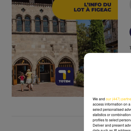
We and
our (447) partn
access information on a 
select personalised ad
statistics or combinatio
profiles to select person
Deliver and present adv
data such as IP address 