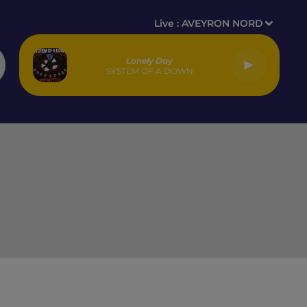
Live :
AVEYRON NORD
Lonely Day
SYSTEM OF A DOWN