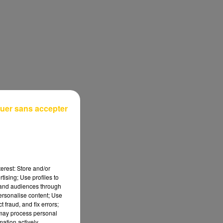
uer sans accepter
erest: Store and/or
tising; Use profiles to
tand audiences through
personalise content; Use
 fraud, and fix errors;
 may process personal
mation actively