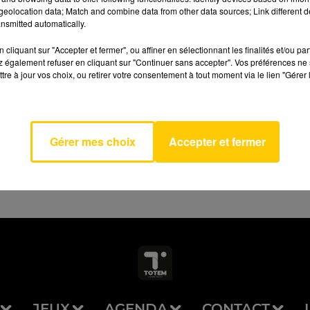
eolocation data; Match and combine data from other data sources; Link different de
nsmitted automatically.
cliquant sur "Accepter et fermer", ou affiner en sélectionnant les finalités et/ou pa
 également refuser en cliquant sur "Continuer sans accepter". Vos préférences ne 
tre à jour vos choix, ou retirer votre consentement à tout moment via le lien "Gérer 
 Day
AVEYRON NORD
 OF A
WN
Gérer mes choix
Accepter et fermer
JEUX
AGENDA
CONTACT