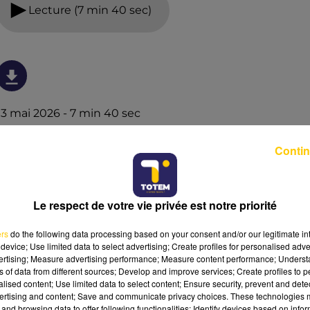
Lecture (7 min 40 sec)
13 mai 2026 - 7 min 40 sec
L'INFO DU LOT À FIGEAC LE 13/05/26 À 12H00
Contin
L'info du Lot à Figeac
Le respect de votre vie privée est notre priorité
ers
do the following data processing based on your consent and/or our legitimate int
device; Use limited data to select advertising; Create profiles for personalised adver
vertising; Measure advertising performance; Measure content performance; Unders
ns of data from different sources; Develop and improve services; Create profiles to 
alised content; Use limited data to select content; Ensure security, prevent and detect
ertising and content; Save and communicate privacy choices. These technologies
and browsing data to offer following functionalities: Identify devices based on infor