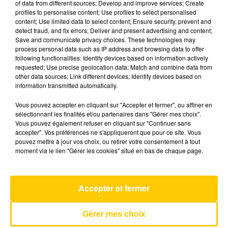
of data from different sources; Develop and improve services; Create
profiles to personalise content; Use profiles to select personalised
content; Use limited data to select content; Ensure security, prevent and
13 mai 2026 - 4 min 6 sec
detect fraud, and fix errors; Deliver and present advertising and content;
Save and communicate privacy choices. These technologies may
L'INFO DU LOT À FIGEAC LE 13/05/26 À
process personal data such as IP address and browsing data to offer
08H30
following functionalities: Identify devices based on information actively
requested; Use precise geolocation data; Match and combine data from
L'info du Lot à Figeac
other data sources; Link different devices; Identify devices based on
information transmitted automatically.
Vous pouvez accepter en cliquant sur "Accepter et fermer", ou affiner en
sélectionnant les finalités et/ou partenaires dans "Gérer mes choix".
Vous pouvez également refuser en cliquant sur "Continuer sans
accepter". Vos préférences ne s'appliqueront que pour ce site. Vous
pouvez mettre à jour vos choix, ou retirer votre consentement à tout
AVEYRON NORD
moment via le lien "Gérer les cookies" situé en bas de chaque page.
C'est A Qui Le Tour
MYLENE FARMER
Accepter et fermer
Gérer mes choix