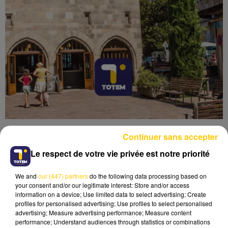
Continuer sans accepter
Le respect de votre vie privée est notre priorité
We and
our (447) partners
do the following data processing based on
Lecture (4 min 6 sec)
your consent and/or our legitimate interest: Store and/or access
information on a device; Use limited data to select advertising; Create
profiles for personalised advertising; Use profiles to select personalised
advertising; Measure advertising performance; Measure content
performance; Understand audiences through statistics or combinations