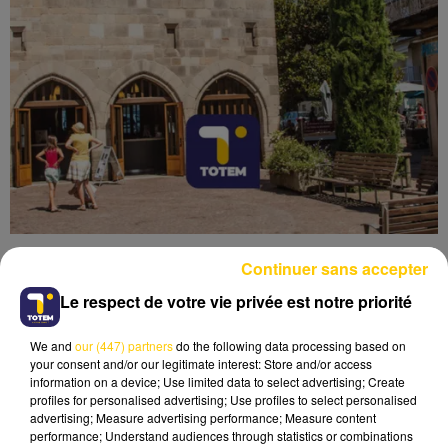
Continuer sans accepter
Le respect de votre vie privée est notre priorité
We and
our (447) partners
do the following data processing based on
Lecture (4 min 6 sec)
your consent and/or our legitimate interest: Store and/or access
information on a device; Use limited data to select advertising; Create
profiles for personalised advertising; Use profiles to select personalised
advertising; Measure advertising performance; Measure content
performance; Understand audiences through statistics or combinations