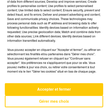
of data from different sources; Develop and improve services; Create
profiles to personalise content; Use profiles to select personalised
content; Use limited data to select content; Ensure security, prevent and
12 mai 2026 - 4 min 6 sec
detect fraud, and fix errors; Deliver and present advertising and content;
Save and communicate privacy choices. These technologies may
L'INFO DU LOT À FIGEAC LE 12/05/26 À
process personal data such as IP address and browsing data to offer
06H29
following functionalities: Identify devices based on information actively
requested; Use precise geolocation data; Match and combine data from
L'info du Lot à Figeac
other data sources; Link different devices; Identify devices based on
information transmitted automatically.
Vous pouvez accepter en cliquant sur "Accepter et fermer", ou affiner en
sélectionnant les finalités et/ou partenaires dans "Gérer mes choix".
Vous pouvez également refuser en cliquant sur "Continuer sans
accepter". Vos préférences ne s'appliqueront que pour ce site. Vous
pouvez mettre à jour vos choix, ou retirer votre consentement à tout
AVEYRON NORD
moment via le lien "Gérer les cookies" situé en bas de chaque page.
The Bomb
THE BUCKETHEADS
Accepter et fermer
Gérer mes choix