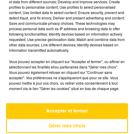
of data from different sources; Develop and improve services; Create
profiles to personalise content; Use profiles to select personalised
content; Use limited data to select content; Ensure security, prevent and
11 décembre 2025 - 7 min 18 sec
detect fraud, and fix errors; Deliver and present advertising and content;
Save and communicate privacy choices. These technologies may
L'INFO DU LOT À FIGEAC LE 11/12/25 À
process personal data such as IP address and browsing data to offer
12H01
following functionalities: Identify devices based on information actively
requested; Use precise geolocation data; Match and combine data from
L'info du Lot à Figeac
other data sources; Link different devices; Identify devices based on
information transmitted automatically.
Vous pouvez accepter en cliquant sur "Accepter et fermer", ou affiner en
sélectionnant les finalités et/ou partenaires dans "Gérer mes choix".
Vous pouvez également refuser en cliquant sur "Continuer sans
accepter". Vos préférences ne s'appliqueront que pour ce site. Vous
pouvez mettre à jour vos choix, ou retirer votre consentement à tout
AVEYRON NORD
moment via le lien "Gérer les cookies" situé en bas de chaque page.
Tatoo
LOREEN
Accepter et fermer
Gérer mes choix