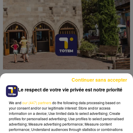
Continuer sans accepter
Le respect de votre vie privée est notre priorité
We and
our (447) partners
do the following data processing based on
Lecture (7 min 18 sec)
your consent and/or our legitimate interest: Store and/or access
information on a device; Use limited data to select advertising; Create
profiles for personalised advertising; Use profiles to select personalised
advertising; Measure advertising performance; Measure content
performance; Understand audiences through statistics or combinations