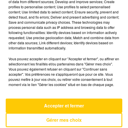
of data from different sources; Develop and improve services; Create
profiles to personalise content; Use profiles to select personalised
content; Use limited data to select content; Ensure security, prevent and
9 avril 2025 - 4 min 6 sec
detect fraud, and fix errors; Deliver and present advertising and content;
Save and communicate privacy choices. These technologies may
L'INFO DU LOT À FIGEAC LE 09/04/25 À
process personal data such as IP address and browsing data to offer
08H30
following functionalities: Identify devices based on information actively
requested; Use precise geolocation data; Match and combine data from
L'info du Lot à Figeac
other data sources; Link different devices; Identify devices based on
information transmitted automatically.
Vous pouvez accepter en cliquant sur "Accepter et fermer", ou affiner en
sélectionnant les finalités et/ou partenaires dans "Gérer mes choix".
Vous pouvez également refuser en cliquant sur "Continuer sans
accepter". Vos préférences ne s'appliqueront que pour ce site. Vous
pouvez mettre à jour vos choix, ou retirer votre consentement à tout
AVEYRON NORD
moment via le lien "Gérer les cookies" situé en bas de chaque page.
Mourir Demain
NATASHA ST-PIER & PASCAL OBISPO
Accepter et fermer
Gérer mes choix