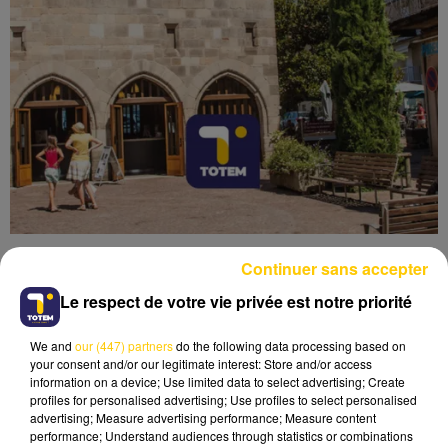
Continuer sans accepter
Le respect de votre vie privée est notre priorité
We and
our (447) partners
do the following data processing based on
Lecture (4 min 6 sec)
your consent and/or our legitimate interest: Store and/or access
information on a device; Use limited data to select advertising; Create
profiles for personalised advertising; Use profiles to select personalised
advertising; Measure advertising performance; Measure content
performance; Understand audiences through statistics or combinations