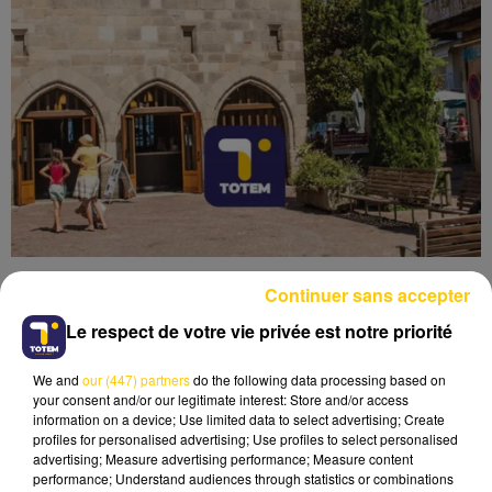
Continuer sans accepter
Le respect de votre vie privée est notre priorité
We and
our (447) partners
do the following data processing based on
Lecture (4 min 6 sec)
your consent and/or our legitimate interest: Store and/or access
information on a device; Use limited data to select advertising; Create
profiles for personalised advertising; Use profiles to select personalised
advertising; Measure advertising performance; Measure content
performance; Understand audiences through statistics or combinations