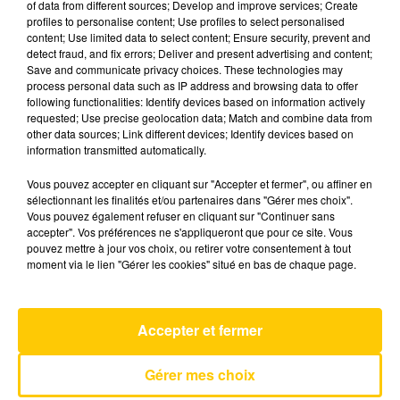
of data from different sources; Develop and improve services; Create
profiles to personalise content; Use profiles to select personalised
content; Use limited data to select content; Ensure security, prevent and
4 juin 2026 - 4 min 6 sec
detect fraud, and fix errors; Deliver and present advertising and content;
Save and communicate privacy choices. These technologies may
L'INFO DU LOT À FIGEAC LE 04/06/26 À
process personal data such as IP address and browsing data to offer
07H29
following functionalities: Identify devices based on information actively
requested; Use precise geolocation data; Match and combine data from
L'info du Lot à Figeac
other data sources; Link different devices; Identify devices based on
information transmitted automatically.
Vous pouvez accepter en cliquant sur "Accepter et fermer", ou affiner en
sélectionnant les finalités et/ou partenaires dans "Gérer mes choix".
Vous pouvez également refuser en cliquant sur "Continuer sans
accepter". Vos préférences ne s'appliqueront que pour ce site. Vous
pouvez mettre à jour vos choix, ou retirer votre consentement à tout
AVEYRON NORD
moment via le lien "Gérer les cookies" situé en bas de chaque page.
Fuck You
LILY ALLEN
Accepter et fermer
Gérer mes choix