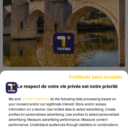
Continuer sans accepter
Le respect de votre vie privée est notre priorité
We and
our (447) partners
do the following data processing based on
Lecture (4 min 52 sec)
your consent and/or our legitimate interest: Store and/or access
information on a device; Use limited data to select advertising; Create
profiles for personalised advertising; Use profiles to select personalised
advertising; Measure advertising performance; Measure content
performance; Understand audiences through statistics or combinations