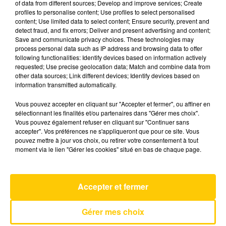
of data from different sources; Develop and improve services; Create
profiles to personalise content; Use profiles to select personalised
content; Use limited data to select content; Ensure security, prevent and
31 mai 2025 - 4 min 52 sec
detect fraud, and fix errors; Deliver and present advertising and content;
Save and communicate privacy choices. These technologies may
L'INFO DU LOT À CAHORS DU 31/05/25
process personal data such as IP address and browsing data to offer
À 07H00
following functionalities: Identify devices based on information actively
requested; Use precise geolocation data; Match and combine data from
L'info du Lot à Cahors
other data sources; Link different devices; Identify devices based on
information transmitted automatically.
Vous pouvez accepter en cliquant sur "Accepter et fermer", ou affiner en
sélectionnant les finalités et/ou partenaires dans "Gérer mes choix".
Vous pouvez également refuser en cliquant sur "Continuer sans
accepter". Vos préférences ne s'appliqueront que pour ce site. Vous
pouvez mettre à jour vos choix, ou retirer votre consentement à tout
AVEYRON NORD
moment via le lien "Gérer les cookies" situé en bas de chaque page.
Belong Together
MARK AMBOR
Accepter et fermer
Gérer mes choix