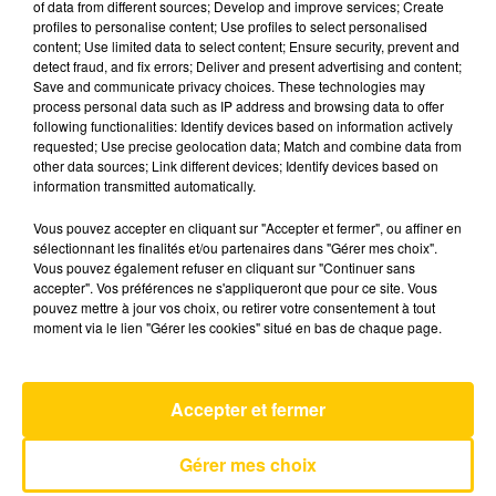
of data from different sources; Develop and improve services; Create
profiles to personalise content; Use profiles to select personalised
content; Use limited data to select content; Ensure security, prevent and
27 mai 2025 - 6 min 55 sec
detect fraud, and fix errors; Deliver and present advertising and content;
Save and communicate privacy choices. These technologies may
L'INFO DU LOT À CAHORS DU 27/05/25
process personal data such as IP address and browsing data to offer
À 12H30
following functionalities: Identify devices based on information actively
requested; Use precise geolocation data; Match and combine data from
L'info du Lot à Cahors
other data sources; Link different devices; Identify devices based on
information transmitted automatically.
Vous pouvez accepter en cliquant sur "Accepter et fermer", ou affiner en
sélectionnant les finalités et/ou partenaires dans "Gérer mes choix".
Vous pouvez également refuser en cliquant sur "Continuer sans
accepter". Vos préférences ne s'appliqueront que pour ce site. Vous
pouvez mettre à jour vos choix, ou retirer votre consentement à tout
AVEYRON NORD
moment via le lien "Gérer les cookies" situé en bas de chaque page.
Encore Et Encore
FRANCIS CABREL
Accepter et fermer
Gérer mes choix