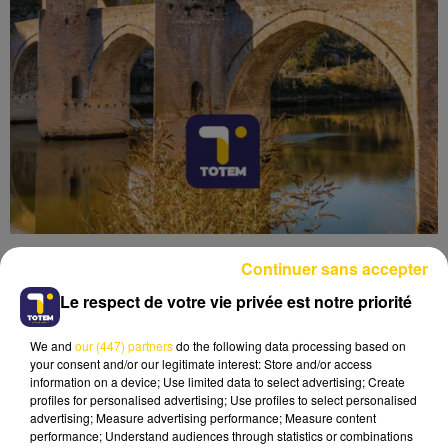
Continuer sans accepter
Le respect de votre vie privée est notre priorité
We and
our (447) partners
do the following data processing based on
Lecture (6 min 55 sec)
your consent and/or our legitimate interest: Store and/or access
information on a device; Use limited data to select advertising; Create
profiles for personalised advertising; Use profiles to select personalised
advertising; Measure advertising performance; Measure content
performance; Understand audiences through statistics or combinations