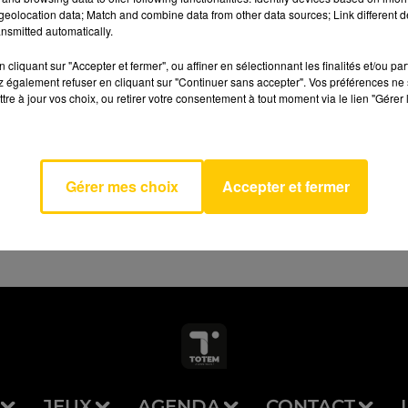
eolocation data; Match and combine data from other data sources; Link different de
nsmitted automatically.
cliquant sur "Accepter et fermer", ou affiner en sélectionnant les finalités et/ou pa
 également refuser en cliquant sur "Continuer sans accepter". Vos préférences ne 
tre à jour vos choix, ou retirer votre consentement à tout moment via le lien "Gérer 
AVEYRON NORD
eatment
SKYE
Gérer mes choix
Accepter et fermer
JEUX
AGENDA
CONTACT