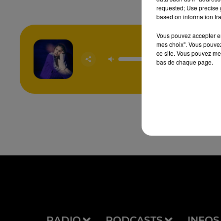
requested; Use precise g
based on information tra
Vous pouvez accepter en 
mes choix". Vous pouvez
ce site. Vous pouvez met
Silent Tr
bas de chaque page.
FREYA 
RADIO
PODCASTS
INFOS