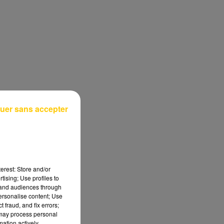
uer sans accepter
erest: Store and/or
tising; Use profiles to
tand audiences through
personalise content; Use
 fraud, and fix errors;
 may process personal
mation actively