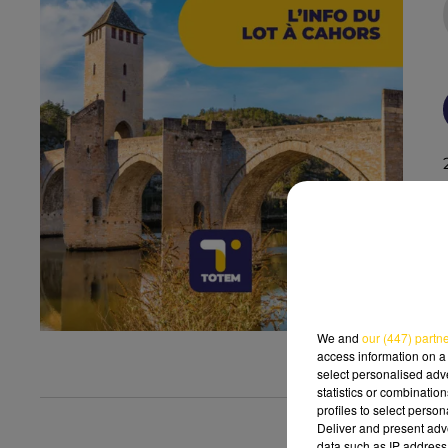
We and
our (447) partn
access information on a 
select personalised ad
statistics or combinatio
profiles to select person
Deliver and present adv
data such as IP address 