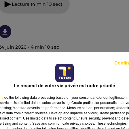
Lecture (4 min 10 sec)
24 juin 2026 - 4 min 10 sec
L'INFO DU LOT À CAHORS DU 24/06/26 À
Contin
06H00
L'info du Lot à Cahors
Le respect de votre vie privée est notre priorité
ers
do the following data processing based on your consent and/or our legitimate int
device; Use limited data to select advertising; Create profiles for personalised adver
vertising; Measure advertising performance; Measure content performance; Unders
ns of data from different sources; Develop and improve services; Create profiles to 
alised content; Use limited data to select content; Ensure security, prevent and detect
ertising and content; Save and communicate privacy choices. These technologies
and browsing data to offer following functionalities: Identify devices based on infor