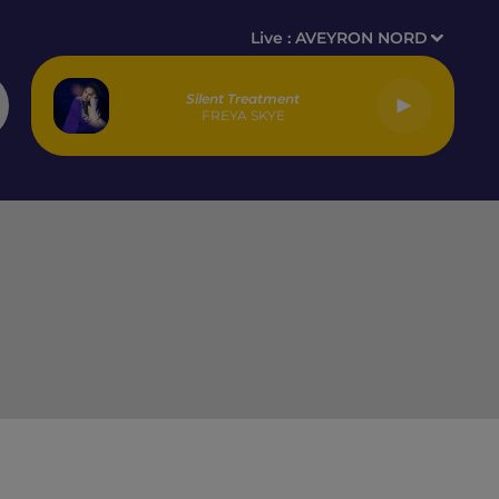
Live :
AVEYRON NORD
Silent Treatment
FREYA SKYE