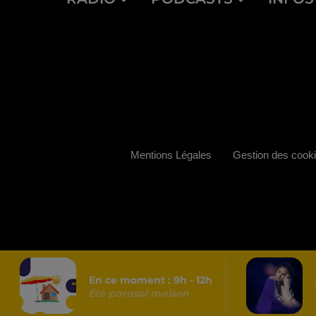
Mentions Légales
Gestion des cook
En ce moment :
9
h -
12
h
Été parasol maison