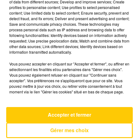
of data from different sources; Develop and improve services; Create
profiles to personalise content; Use profiles to select personalised
content; Use limited data to select content; Ensure security, prevent and
23 août 2024 - 5 min
detect fraud, and fix errors; Deliver and present advertising and content;
Save and communicate privacy choices. These technologies may
L'INFO DU LOT À CAHORS DU 23/08/24
process personal data such as IP address and browsing data to offer
À 07H29
following functionalities: Identify devices based on information actively
requested; Use precise geolocation data; Match and combine data from
L'info du Lot à Cahors
other data sources; Link different devices; Identify devices based on
information transmitted automatically.
Vous pouvez accepter en cliquant sur "Accepter et fermer", ou affiner en
sélectionnant les finalités et/ou partenaires dans "Gérer mes choix".
Vous pouvez également refuser en cliquant sur "Continuer sans
accepter". Vos préférences ne s'appliqueront que pour ce site. Vous
pouvez mettre à jour vos choix, ou retirer votre consentement à tout
AVEYRON NORD
moment via le lien "Gérer les cookies" situé en bas de chaque page.
Just Around The Corner
COCK ROBIN
Accepter et fermer
Gérer mes choix