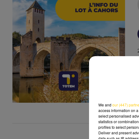
We and
our (447) partn
access information on a 
select personalised ad
statistics or combinatio
profiles to select person
Deliver and present adv
data such as IP address 