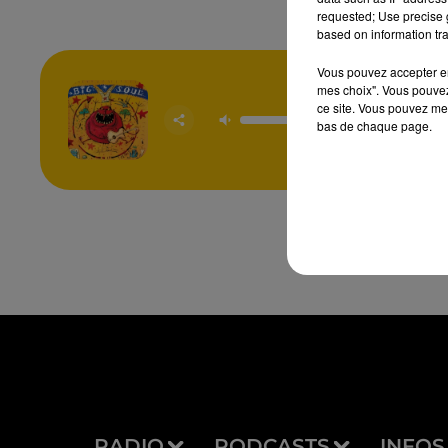
requested; Use precise g
based on information tra
Vous pouvez accepter en 
mes choix". Vous pouvez
Hippy 
ce site. Vous pouvez met
Sha
bas de chaque page.
BIG S
RADIO
PODCASTS
INFOS