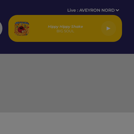
Live :
AVEYRON NORD
Hippy Hippy Shake
BIG SOUL