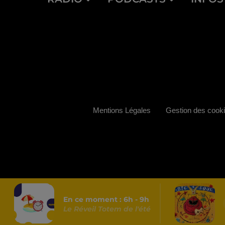
Mentions Légales
Gestion des cook
En ce moment :
6
h -
9
h
Le Réveil Totem de l'été