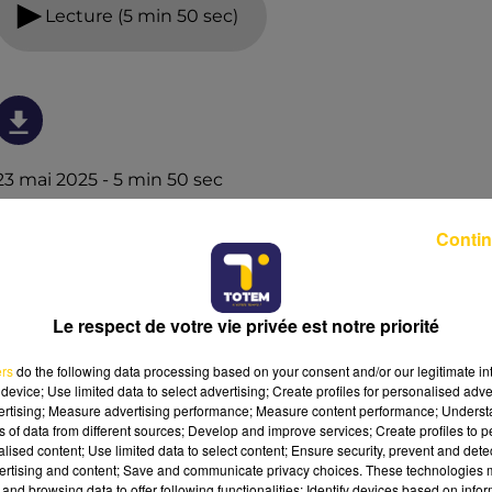
Lecture (5 min 50 sec)
23 mai 2025 - 5 min 50 sec
L'INFO DU LOT À CAHORS DU 23/05/25 À
Contin
12H30
L'info du Lot à Cahors
Le respect de votre vie privée est notre priorité
ers
do the following data processing based on your consent and/or our legitimate int
device; Use limited data to select advertising; Create profiles for personalised adver
vertising; Measure advertising performance; Measure content performance; Unders
ns of data from different sources; Develop and improve services; Create profiles to 
alised content; Use limited data to select content; Ensure security, prevent and detect
ertising and content; Save and communicate privacy choices. These technologies
and browsing data to offer following functionalities: Identify devices based on infor