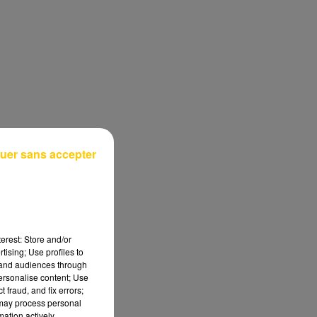
uer sans accepter
erest: Store and/or
tising; Use profiles to
tand audiences through
personalise content; Use
 fraud, and fix errors;
 may process personal
mation actively