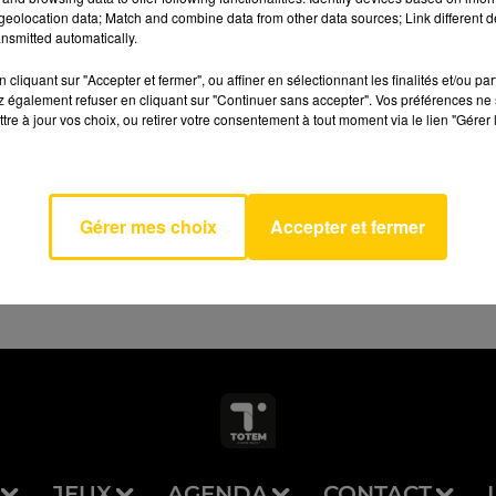
eolocation data; Match and combine data from other data sources; Link different de
nsmitted automatically.
cliquant sur "Accepter et fermer", ou affiner en sélectionnant les finalités et/ou pa
 également refuser en cliquant sur "Continuer sans accepter". Vos préférences ne 
Hippy
tre à jour vos choix, ou retirer votre consentement à tout moment via le lien "Gérer 
AVEYRON NORD
ke
OUL
Gérer mes choix
Accepter et fermer
JEUX
AGENDA
CONTACT