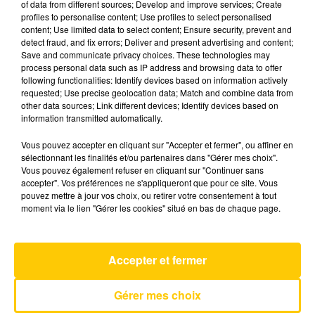
of data from different sources; Develop and improve services; Create
profiles to personalise content; Use profiles to select personalised
content; Use limited data to select content; Ensure security, prevent and
23 mai 2025 - 4 min 6 sec
detect fraud, and fix errors; Deliver and present advertising and content;
Save and communicate privacy choices. These technologies may
L'INFO DU LOT À CAHORS DU 23/05/25
process personal data such as IP address and browsing data to offer
À 07H00
following functionalities: Identify devices based on information actively
requested; Use precise geolocation data; Match and combine data from
L'info du Lot à Cahors
other data sources; Link different devices; Identify devices based on
information transmitted automatically.
Vous pouvez accepter en cliquant sur "Accepter et fermer", ou affiner en
sélectionnant les finalités et/ou partenaires dans "Gérer mes choix".
Vous pouvez également refuser en cliquant sur "Continuer sans
accepter". Vos préférences ne s'appliqueront que pour ce site. Vous
pouvez mettre à jour vos choix, ou retirer votre consentement à tout
AVEYRON NORD
moment via le lien "Gérer les cookies" situé en bas de chaque page.
Talk
COLDPLAY
Accepter et fermer
Gérer mes choix