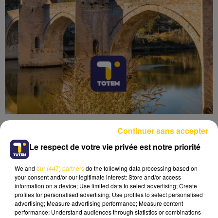
Continuer sans accepter
Le respect de votre vie privée est notre priorité
We and
our (447) partners
do the following data processing based on
Lecture (4 min 6 sec)
your consent and/or our legitimate interest: Store and/or access
information on a device; Use limited data to select advertising; Create
profiles for personalised advertising; Use profiles to select personalised
advertising; Measure advertising performance; Measure content
performance; Understand audiences through statistics or combinations