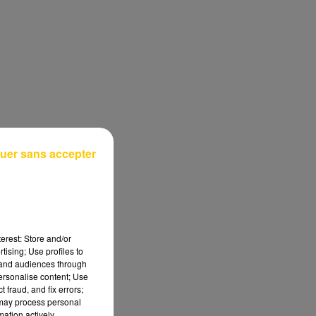
uer sans accepter
erest: Store and/or
tising; Use profiles to
tand audiences through
personalise content; Use
 fraud, and fix errors;
 may process personal
mation actively