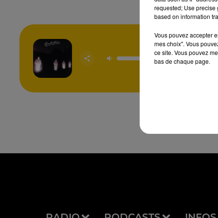
requested; Use precise g
based on information tra
Vous pouvez accepter en 
mes choix". Vous pouvez
ce site. Vous pouvez met
Harden M
bas de chaque page.
QUARTER
RADIO
PODCASTS
INFOS