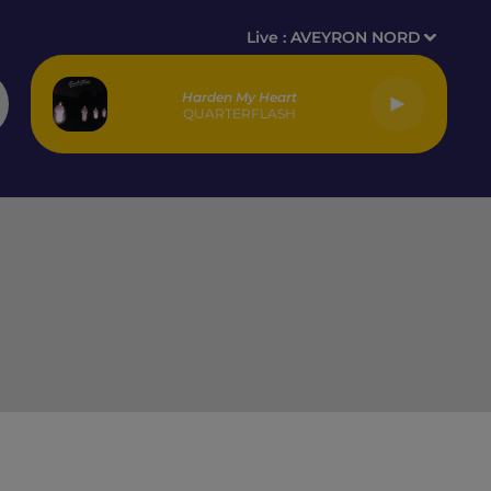
Live :
AVEYRON NORD
Harden My Heart
QUARTERFLASH