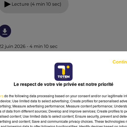
Lecture (4 min 10 sec)
22 juin 2026 - 4 min 10 sec
L'INFO DU LOT À CAHORS DU 22/06/26 À
Contin
06H00
L'info du Lot à Cahors
Le respect de votre vie privée est notre priorité
ers
do the following data processing based on your consent and/or our legitimate int
device; Use limited data to select advertising; Create profiles for personalised adver
vertising; Measure advertising performance; Measure content performance; Unders
ns of data from different sources; Develop and improve services; Create profiles to 
alised content; Use limited data to select content; Ensure security, prevent and detect
ertising and content; Save and communicate privacy choices. These technologies
and browsing data to offer following functionalities: Identify devices based on infor