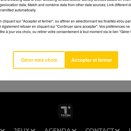
eolocation data; Match and combine data from other data sources; Link different de
nsmitted automatically.
cliquant sur "Accepter et fermer", ou affiner en sélectionnant les finalités et/ou pa
 également refuser en cliquant sur "Continuer sans accepter". Vos préférences ne 
tre à jour vos choix, ou retirer votre consentement à tout moment via le lien "Gérer 
AVEYRON NORD
y Heart
FLASH
Gérer mes choix
Accepter et fermer
JEUX
AGENDA
CONTACT