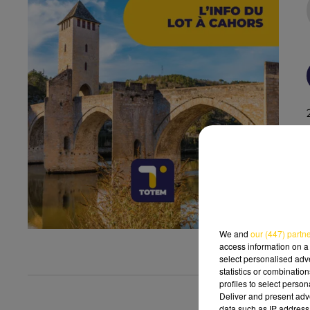
We and
our (447) partn
access information on a 
select personalised ad
statistics or combinatio
profiles to select person
Deliver and present adv
data such as IP address 